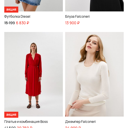
акция
Футболка Diesel
Блуза Falconeri
15 199
6 830 ₽
13 900 ₽
акция
Платье и комбинация Boss
Джемпер Falconeri
41 500
20 750 ₽
24 900 ₽