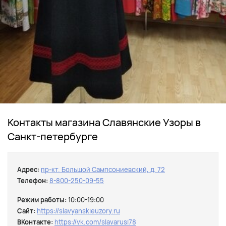
Контакты магазина Славянские Узоры в
Санкт-петербурге
Адрес:
пр-кт. Большой Сампсониевский, д. 72
Телефон:
8-800-250-09-55
Режим работы:
10:00-19:00
Сайт:
https://slavyanskieuzory.ru
ВКонтакте:
https://vk.com/slavarusi78