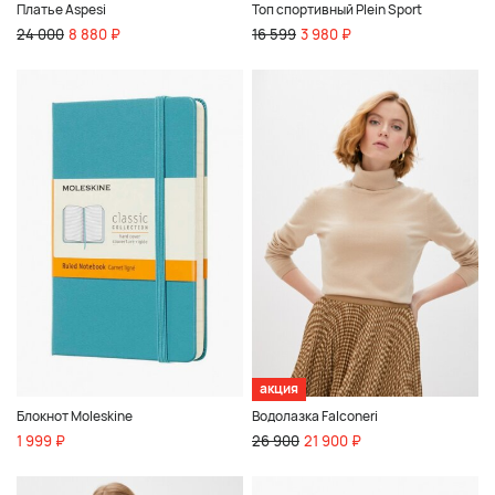
Платье Aspesi
Топ спортивный Plein Sport
24 000
8 880 ₽
16 599
3 980 ₽
акция
Блокнот Moleskine
Водолазка Falconeri
1 999 ₽
26 900
21 900 ₽