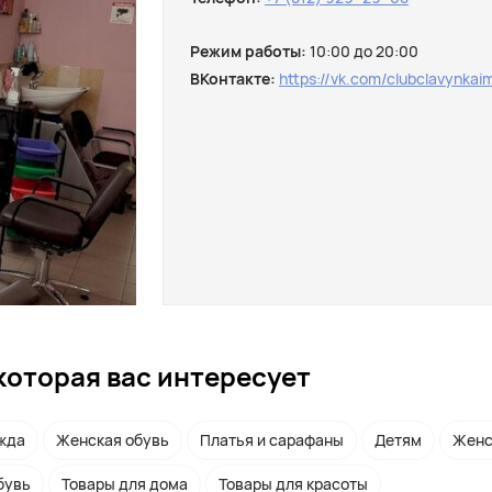
Режим работы:
10:00 до 20:00
ВКонтакте:
https://vk.com/clubclavynkai
которая вас интересует
жда
Женская обувь
Платья и сарафаны
Детям
Женс
бувь
Товары для дома
Товары для красоты