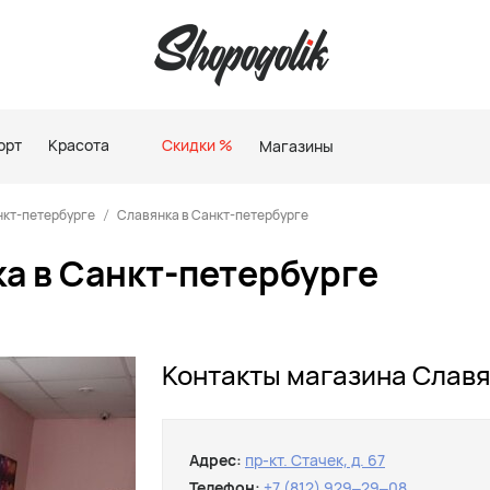
орт
Красота
Скидки %
Магазины
нкт-петербурге
Славянка в Санкт-петербурге
а в Санкт-петербурге
Контакты магазина Славя
Адрес:
пр-кт. Стачек, д. 67
Телефон:
+7 (812) 929‒29‒08