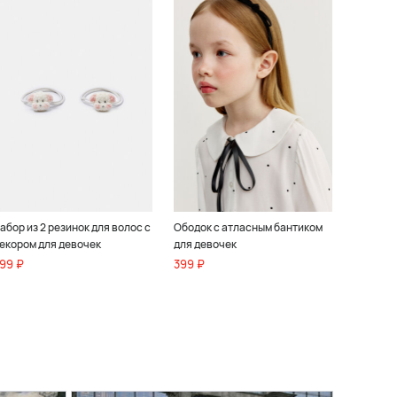
абор из 2 резинок для волос с
Ободок с атласным бантиком
екором для девочек
для девочек
99 ₽
399 ₽