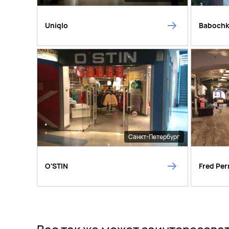
Uniqlo
Baboch
Санкт-Петербург
O'STIN
Fred Per