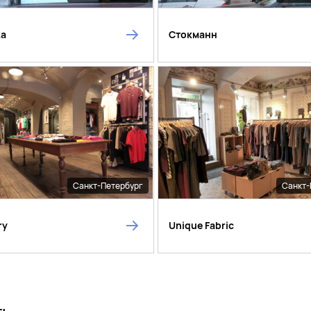
ka
Стокманн
Санкт-Петербург
Санкт-
ry
Unique Fabric