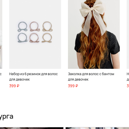
с
Набор из 6 резинок для волос
Заколка для волос с бантом
Н
для девочек
для девочек
д
399 ₽
399 ₽
3
урга