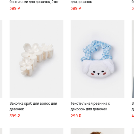
бантиками для девочек, 2 шт.
для девочек
б
399 ₽
399 ₽
3
Заколка краб для волос для
Текстильная резинка с
З
девочек
декором для девочек
д
399 ₽
299 ₽
4