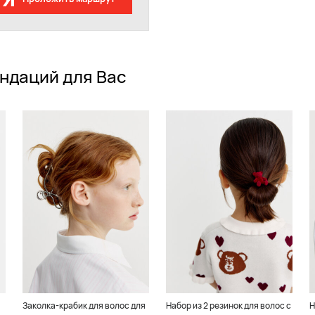
ндаций для Вас
Заколка-крабик для волос для
Набор из 2 резинок для волос с
Н