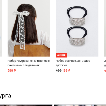
акция
Набор из 2 резинок для волос с
Набор резинок для волос
З
бантиками для девочек
детский
д
399 ₽
499
199 ₽
4
урга