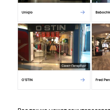
Uniqlo
Baboch
Санкт-Петербург
O'STIN
Fred Per