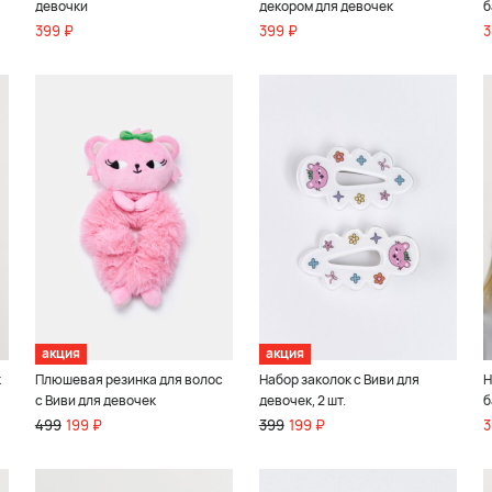
девочки
декором для девочек
б
399 ₽
399 ₽
3
акция
акция
к
Плюшевая резинка для волос
Набор заколок с Виви для
Н
с Виви для девочек
девочек, 2 шт.
б
499
199 ₽
399
199 ₽
3