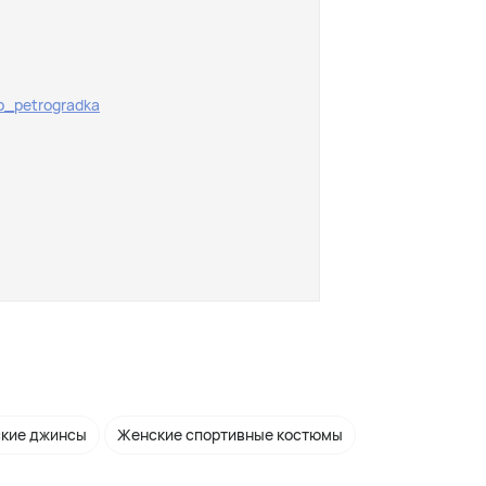
pb_petrogradka
кие джинсы
Женские спортивные костюмы