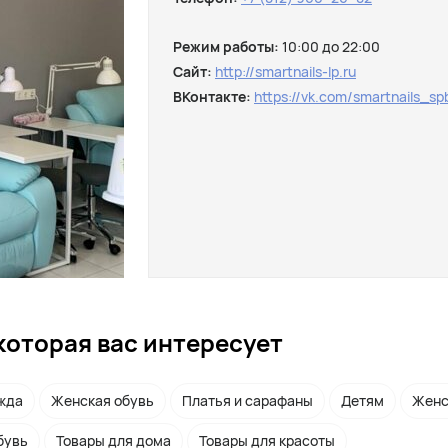
Режим работы:
10:00 до 22:00
Сайт:
http://smartnails-lp.ru
ВКонтакте:
https://vk.com/smartnails_s
которая вас интересует
жда
Женская обувь
Платья и сарафаны
Детям
Женс
бувь
Товары для дома
Товары для красоты