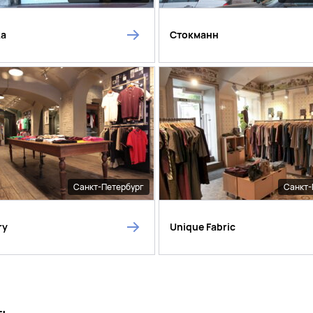
ka
Стокманн
Санкт-Петербург
Санкт-
ry
Unique Fabric