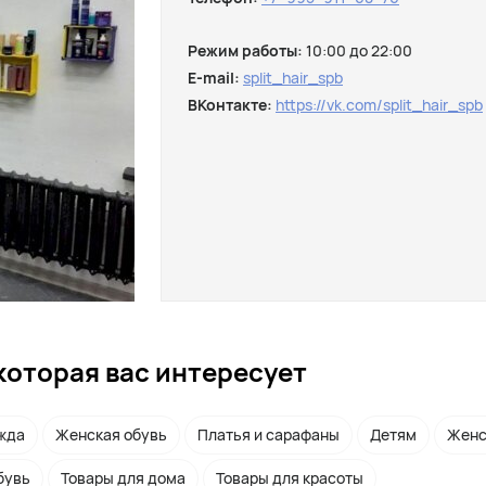
Режим работы:
10:00 до 22:00
E-mail:
split_hair_spb
ВКонтакте:
https://vk.com/split_hair_spb
которая вас интересует
жда
Женская обувь
Платья и сарафаны
Детям
Женс
бувь
Товары для дома
Товары для красоты