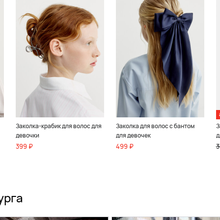
Заколка-крабик для волос для
Заколка для волос с бантом
З
девочки
для девочек
д
399 ₽
499 ₽
3
урга