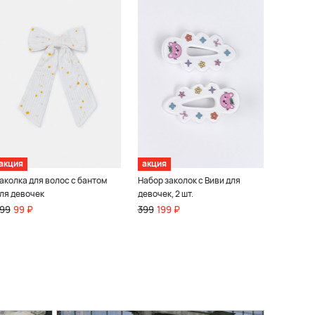
акция
акция
аколка для волос с бантом
Набор заколок с Виви для
ля девочек
девочек, 2 шт.
99
99 ₽
399
199 ₽