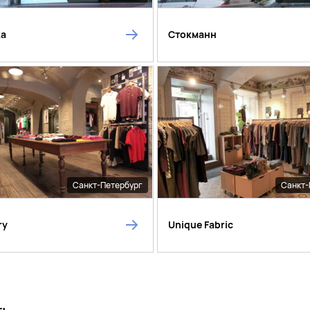
ka
Стокманн
Санкт-Петербург
Санкт-
ry
Unique Fabric