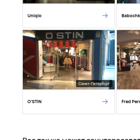
Uniqlo
Baboch
Санкт-Петербург
O'STIN
Fred Per