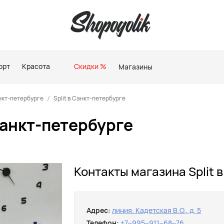
орт
Красота
Скидки %
Магазины
нкт-петербурге
Split в Санкт-петербурге
Санкт-петербурге
Контакты магазина Split 
Адрес:
линия. Кадетская В.О., д. 5
Телефон:
+7‒995‒911‒68‒76