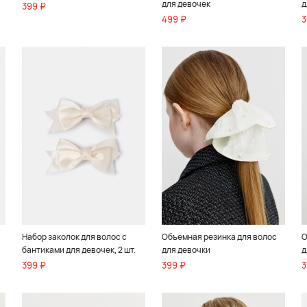
для девочек
д
399 ₽
499 ₽
3
Набор заколок для волос с
Объемная резинка для волос
О
бантиками для девочек, 2 шт.
для девочки
д
399 ₽
399 ₽
3