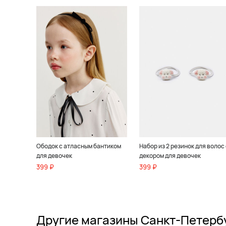
Ободок с атласным бантиком
Набор из 2 резинок для волос 
для девочек
декором для девочек
399 ₽
399 ₽
Другие магазины Санкт-Петерб