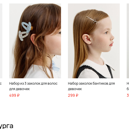
с
Набор из 3 заколок для волос
Набор заколок бантиков для
Н
для девочек
девочек
б
499 ₽
299 ₽
3
урга