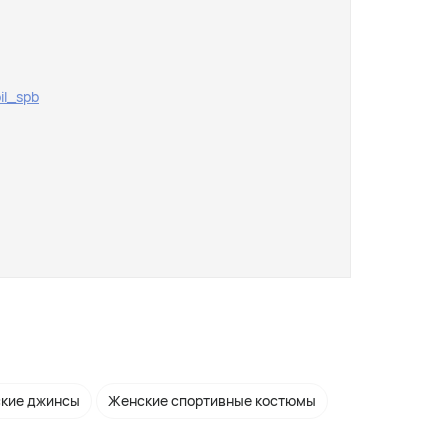
il_spb
кие джинсы
Женские спортивные костюмы