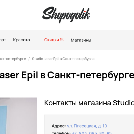
орт
Красота
Скидки %
Магазины
нкт-петербурге
Studio Laser Epil в Санкт-петербурге
aser Epil в Санкт-петербург
Контакты магазина Studio
Адрес:
ул. Плесецкая, д. 10
Телефон:
+7‒903‒095‒80‒85