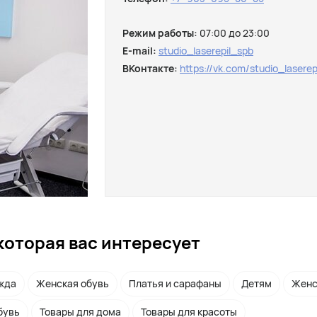
Режим работы:
07:00 до 23:00
E-mail:
studio_laserepil_spb
ВКонтакте:
https://vk.com/studio_laserep
которая вас интересует
жда
Женская обувь
Платья и сарафаны
Детям
Женс
бувь
Товары для дома
Товары для красоты