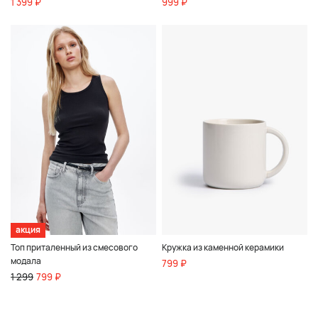
1 399 ₽
999 ₽
акция
Топ приталенный из смесового
Кружка из каменной керамики
модала
799 ₽
1 299
799 ₽