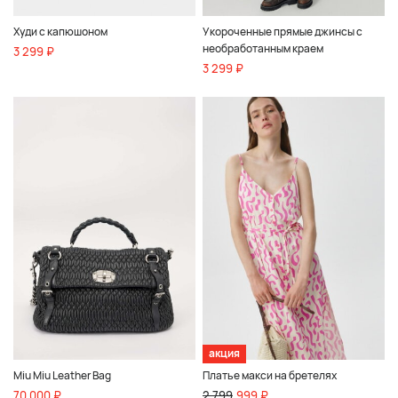
Худи с капюшоном
Укороченные прямые джинсы с
необработанным краем
3 299 ₽
3 299 ₽
акция
Miu Miu Leather Bag
Платье макси на бретелях
70 000 ₽
2 799
999 ₽