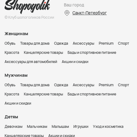
Ваш город
Санкт-Петербург
© Клуб шопоголиков России
Женщинам
Обувь
Товары для дома
Одежда
Аксессуары
Premium
Спорт
Красота
Канцелярские товары
Бады и спортивное питание
Аксессуары для автомобилей
Акции и скидки
Мужчинам
Обувь
Товары для дома
Одежда
Аксессуары
Premium
Спорт
Красота
Канцелярские товары
Бады и спортивное питание
Акции и скидки
Детям
Девочкам
Мальчикам
Малышам
Игрушки
Уход и косметика
Канцелярские товары
Акции и скидки