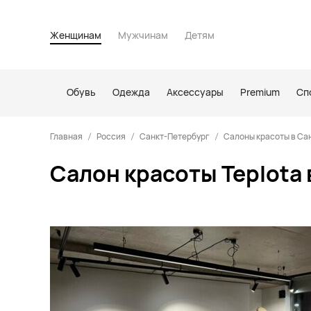
Женщинам
Мужчинам
Детям
Обувь
Одежда
Аксессуары
Premium
Сп
Главная
Россия
Санкт-Петербург
Салоны красоты в Са
Салон красоты Teplota