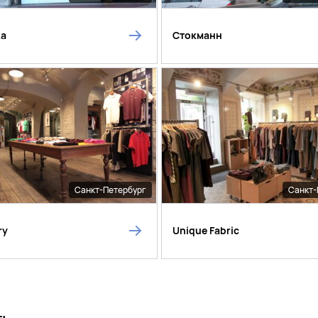
ka
Стокманн
Санкт-Петербург
Санкт-
ry
Unique Fabric