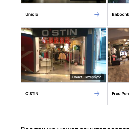
Uniqlo
Baboch
Санкт-Петербург
O'STIN
Fred Per