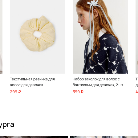
Текстильная резинка для
Набор заколок для волос с
Т
волос для девочек
бантиками для девочек, 2 шт.
д
299 ₽
399 ₽
4
урга