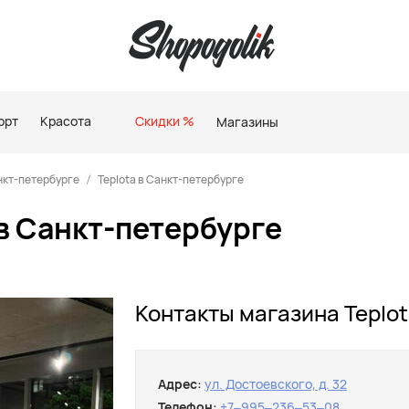
орт
Красота
Скидки %
Магазины
нкт-петербурге
Teplota в Санкт-петербурге
 в Санкт-петербурге
Контакты магазина Teplot
Адрес:
ул. Достоевского, д. 32
Телефон:
+7‒995‒236‒53‒08