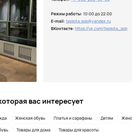
Режим работы:
10:00 до 22:00
E-mail:
teplota.spb@yandex.ru
ВКонтакте:
https://vk.com/teplota_spb
которая вас интересует
жда
Женская обувь
Платья и сарафаны
Детям
Женс
бувь
Товары для дома
Товары для красоты