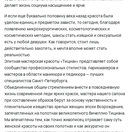
делает жизнь социума насыщеннее и ярче.
И если еще буквально половину века назад красота была
уделом единиц и предметом зависти, то сегодня, благодаря
появлению микрохирургических, косметологических и
косметических методик, шансы стать изящной и сексуальной
есть у любой девушки. Как говорится, стоит лишь
действительно захотеть, и мечта вполне может стать
реальностью.
Элитная мастерская красоты «Тициан» представляет собой
сообщество профессиональных стилистов, парикмахеров и
мастеров в области маникюра и педикюра — лучших
специалистов Санкт-Петербурга.
Объединенные общим стремлением внести в повседневную
жизнь современной леди ярких красок, мастера нашего салона
при составлении образов берут за основу чувственность и
пленительное изящество зрелых женщин эпохи Возрождения,
запечатленных на полотнах великолепного Вичеллио Тициана.
Мы впечатлены тем, как точно живописец отражает саму суть
женской красоты на своих полотнах и как аккуратно он