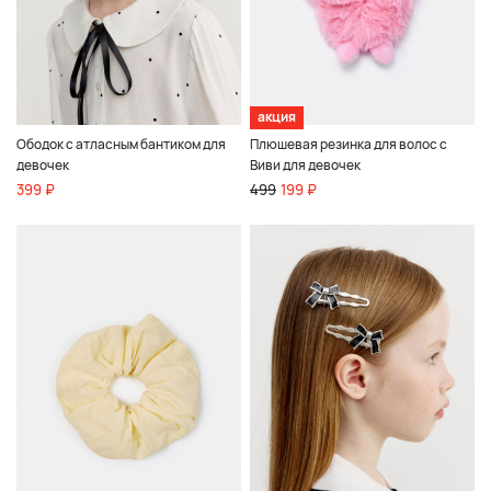
акция
Ободок с атласным бантиком для
Плюшевая резинка для волос с
девочек
Виви для девочек
399 ₽
499
199 ₽