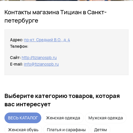
Контакты магазина Тициан в Санкт-
петербурге
Адрес:
пр-кт. Средний В.О., д. 4
Телефон:
Сайт:
http://tizianospb.ru
E-mail:
info@tizianospb.ru
Выберите категорию товаров, которая
вас интересует
ВЕСЬ КАТАЛОГ
Женская одежда
Мужская одежда
Женская обувь
Платья и сарафаны
Детям