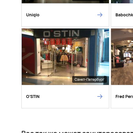
Uniqlo
Baboch
Санкт-Петербург
O'STIN
Fred Per