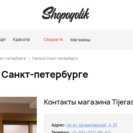
орт
Красота
Скидки %
Магазины
нкт-петербурге
Tijeras в Санкт-петербурге
в Санкт-петербурге
Контакты магазина Tijera
Адрес:
пр-кт. Шуваловский, д. 37
Телефон:
+7‒931‒002‒89‒62