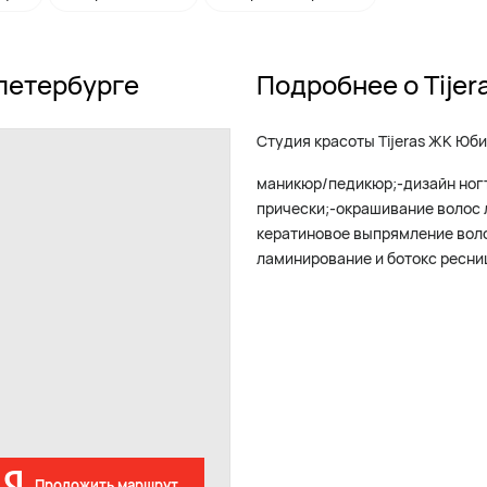
-петербурге
Подробнее о Tijer
Студия красоты Tijeras ЖК Юб
маникюр/педикюр;-дизайн ногт
прически;-окрашивание волос 
кератиновое выпрямление воло
ламинирование и ботокс ресни
Проложить маршрут