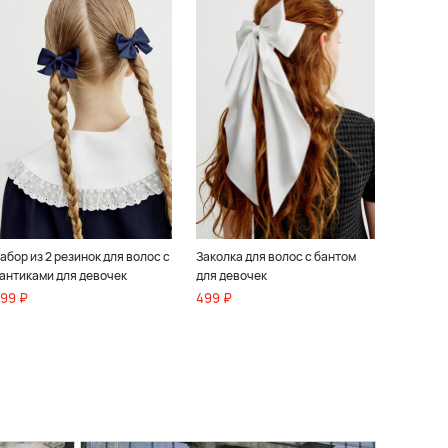
абор из 2 резинок для волос с
Заколка для волос с бантом
антиками для девочек
для девочек
99 ₽
499 ₽