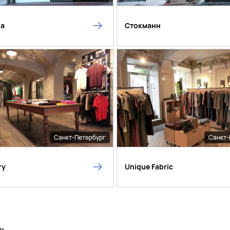
ka
Стокманн
Санкт-Петербург
Санкт-
ry
Unique Fabric