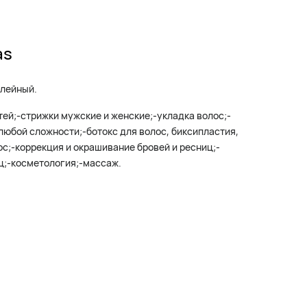
as
илейный.
ей;-стрижки мужские и женские;-укладка волос;-
любой сложности;-ботокс для волос, биксипластия,
с;-коррекция и окрашивание бровей и ресниц;-
ц;-косметология;-массаж.