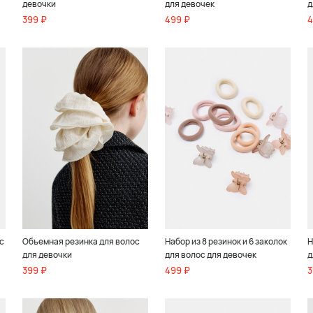
девочки
для девочек
д
399 ₽
499 ₽
4
с
Объемная резинка для волос
Набор из 8 резинок и 6 заколок
Н
для девочки
для волос для девочек
д
399 ₽
499 ₽
3