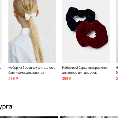
с
Набор из 2 резинок для волос с
Набор из 2 бархатных резинок
Н
бантиками для девочек
для волос для девочек
б
299 ₽
399 ₽
2
урга