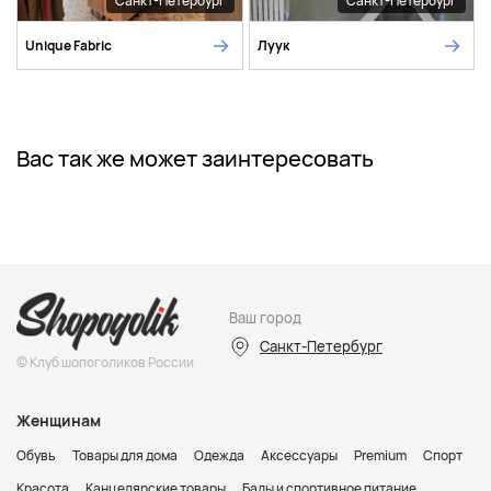
Санкт-Петербург
Санкт-Петербург
Unique Fabric
Луук
Вас так же может заинтересовать
Ваш город
Санкт-Петербург
© Клуб шопоголиков России
Женщинам
Обувь
Товары для дома
Одежда
Аксессуары
Premium
Спорт
Красота
Канцелярские товары
Бады и спортивное питание