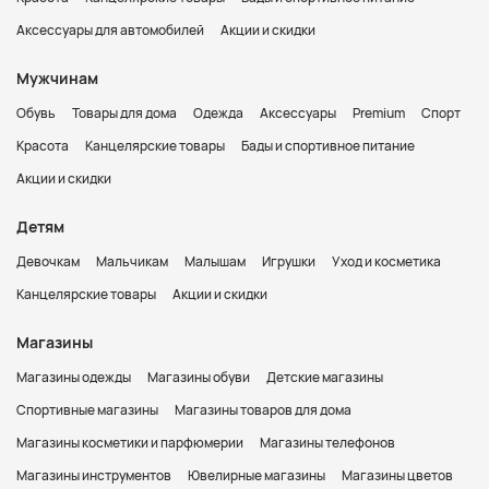
Аксессуары для автомобилей
Акции и скидки
Мужчинам
Обувь
Товары для дома
Одежда
Аксессуары
Premium
Спорт
Красота
Канцелярские товары
Бады и спортивное питание
Акции и скидки
Детям
Девочкам
Мальчикам
Малышам
Игрушки
Уход и косметика
Канцелярские товары
Акции и скидки
Магазины
Магазины одежды
Магазины обуви
Детские магазины
Спортивные магазины
Магазины товаров для дома
Магазины косметики и парфюмерии
Магазины телефонов
Магазины инструментов
Ювелирные магазины
Магазины цветов