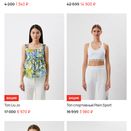
4 200
1 340 ₽
42 599
14 900 ₽
акция
акция
Топ Liu Jo
Топ спортивный Plein Sport
17 000
6 970 ₽
16 599
3 980 ₽