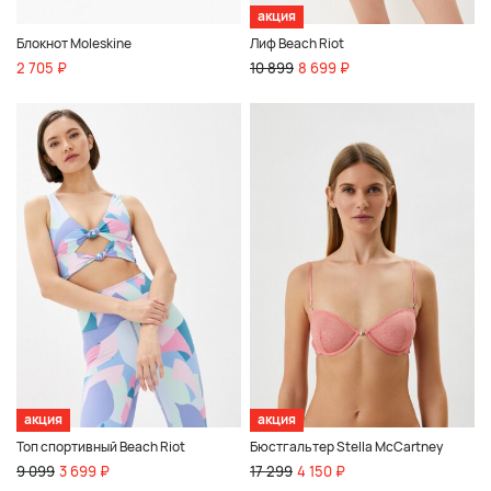
акция
Блокнот Moleskine
Лиф Beach Riot
2 705 ₽
10 899
8 699 ₽
акция
акция
Топ спортивный Beach Riot
Бюстгальтер Stella McCartney
9 099
3 699 ₽
17 299
4 150 ₽