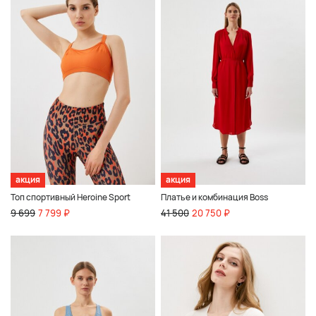
акция
акция
Топ спортивный Heroine Sport
Платье и комбинация Boss
9 699
7 799 ₽
41 500
20 750 ₽