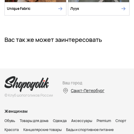
Unique Fabric
Луук
Вас так же может заинтересовать
Ваш город
Санкт-Петербург
© Клуб шопоголиков России
Женщинам
Обувь
Товары для дома
Одежда
Аксессуары
Premium
Спорт
Красота
Канцелярские товары
Бады и спортивное питание