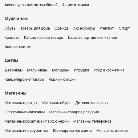
Аксессуары для автомобилей
Акции и скидки
Мужчинам
Обувь
Товары для дома
Одежда
Аксессуары
Premium
Спорт
Красота
Канцелярские товары
Бады и спортивное питание
Акции и скидки
Детям
Девочкам
Мальчикам
Малышам
Игрушки
Уход и косметика
Канцелярские товары
Акции и скидки
Магазины
Магазины одежды
Магазины обуви
Детские магазины
Спортивные магазины
Магазины товаров для дома
Магазины косметики и парфюмерии
Магазины телефонов
Магазины инструментов
Ювелирные магазины
Магазины цветов