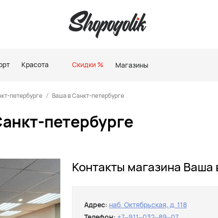
орт
Красота
Скидки %
Магазины
нкт-петербурге
Ваша в Санкт-петербурге
Санкт-петербурге
Контакты магазина Ваша 
Адрес:
наб. Октябрьская, д. 118
Телефон:
+7‒911‒032‒89‒07