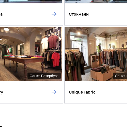
ka
Стокманн
Санкт-Петербург
Санкт-
ry
Unique Fabric