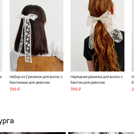
к
Набор из 2 резинок для волос с
Нарядная резинка для волос с
Н
бантиками для девочек
бантом для девочек
б
399 ₽
399 ₽
2
урга