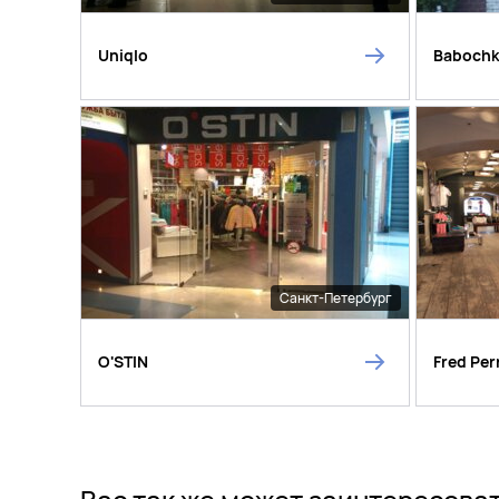
Uniqlo
Baboch
Санкт-Петербург
O'STIN
Fred Per