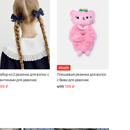
акция
абор из 2 резинок для волос с
Плюшевая резинка для волос
антиками для девочек
с Виви для девочек
99 ₽
499
199 ₽