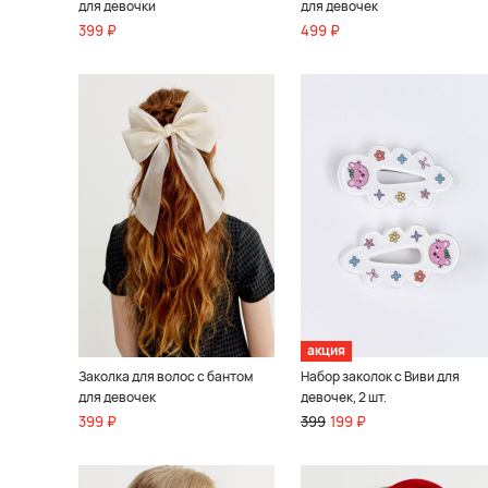
для девочки
для девочек
399 ₽
499 ₽
акция
Заколка для волос с бантом
Набор заколок с Виви для
для девочек
девочек, 2 шт.
399 ₽
399
199 ₽