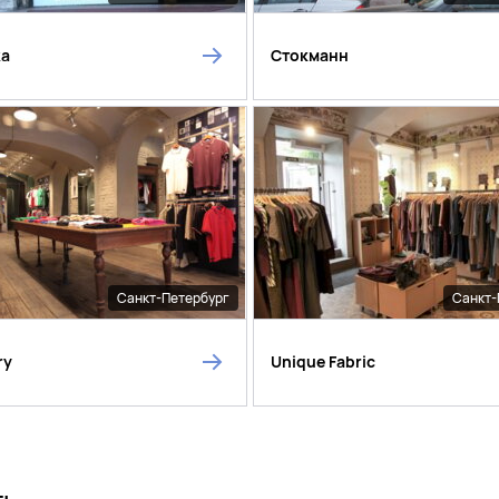
ka
Стокманн
Санкт-Петербург
Санкт-
ry
Unique Fabric