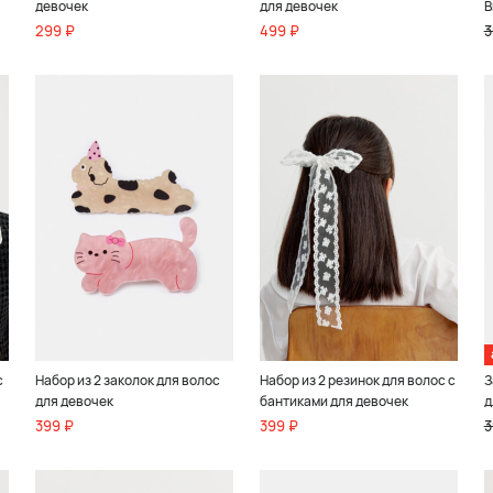
девочек
для девочек
В
299 ₽
499 ₽
3
с
Набор из 2 заколок для волос
Набор из 2 резинок для волос с
З
для девочек
бантиками для девочек
д
399 ₽
399 ₽
3