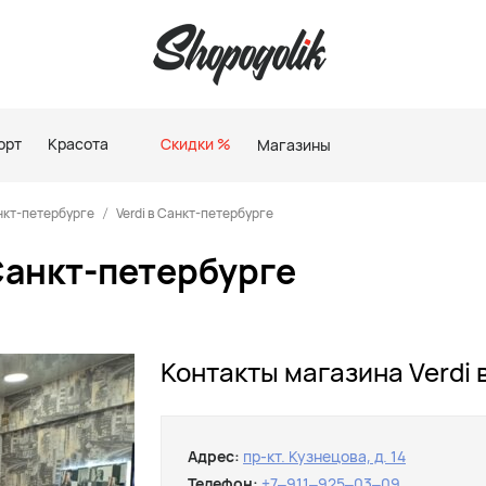
орт
Красота
Скидки %
Магазины
нкт-петербурге
Verdi в Санкт-петербурге
Санкт-петербурге
Контакты магазина Verdi 
Адрес:
пр-кт. Кузнецова, д. 14
Телефон:
+7‒911‒925‒03‒09