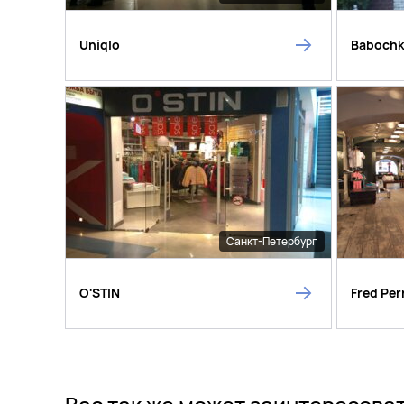
Uniqlo
Baboch
Санкт-Петербург
O'STIN
Fred Per