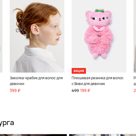
акция
Заколка-крабик для волос для
Плюшевая резинка для волос
Р
девочки
с Виви для девочек
д
399 ₽
499
199 ₽
2
урга