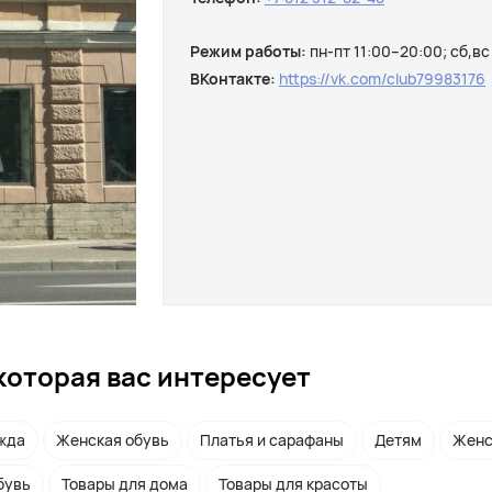
Режим работы:
пн-пт 11:00–20:00; сб,вс
ВКонтакте:
https://vk.com/club79983176
которая вас интересует
жда
Женская обувь
Платья и сарафаны
Детям
Женс
бувь
Товары для дома
Товары для красоты