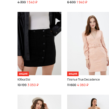
4 399
1 540 ₽
6 699
1 940 ₽
акция
акция
Юбка Elsi
Платье True Decadence
10 199
3 050 ₽
11 600
4 060 ₽