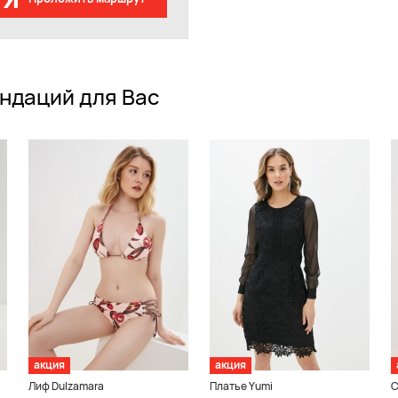
ндаций для Вас
акция
акция
Лиф Dulzamara
Платье Yumi
С