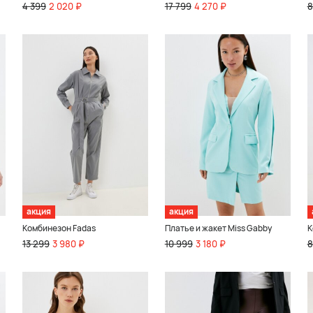
4 399
2 020 ₽
17 799
4 270 ₽
8
акция
акция
Комбинезон Fadas
Платье и жакет Miss Gabby
К
13 299
3 980 ₽
10 999
3 180 ₽
8