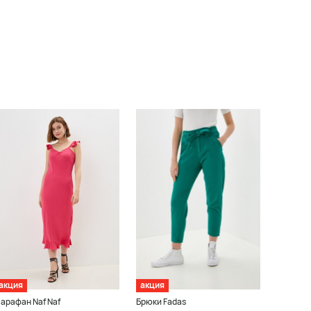
акция
акция
арафан Naf Naf
Брюки Fadas