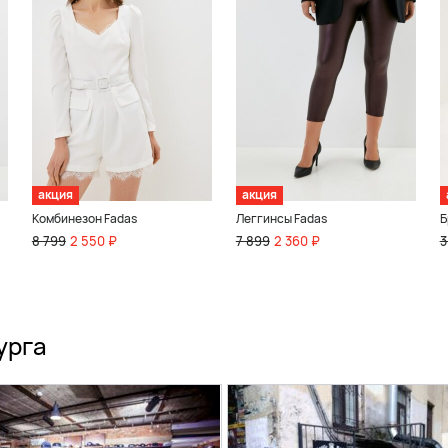
акция
акция
Комбинезон Fadas
Леггинсы Fadas
Б
8 799
2 550 ₽
7 899
2 360 ₽
3
урга