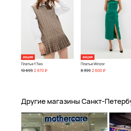
акция
акция
Платье Y.Two
Платье Winzor
10 699
2 670 ₽
8 399
2 600 ₽
Другие магазины Санкт-Петерб