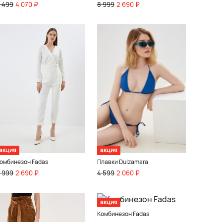
 499
4 070 ₽
8 999
2 690 ₽
акция
акция
омбинезон Fadas
Плавки Dulzamara
 999
2 690 ₽
4 599
2 060 ₽
акция
Комбинезон Fadas