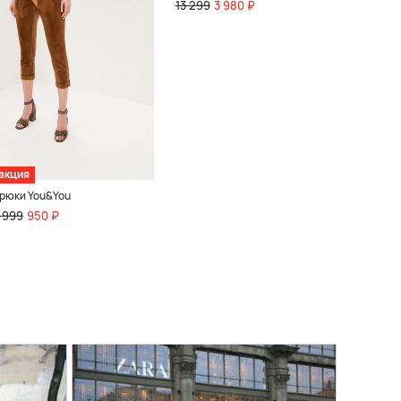
13 299
3 980 ₽
акция
рюки You&You
 999
950 ₽