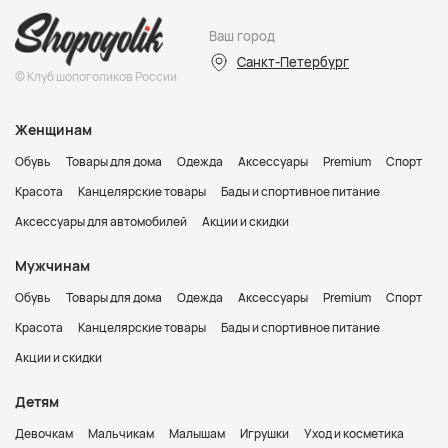
Ваш город
Санкт-Петербург
© Клуб шопоголиков России
Женщинам
Обувь
Товары для дома
Одежда
Аксессуары
Premium
Спорт
Красота
Канцелярские товары
Бады и спортивное питание
Аксессуары для автомобилей
Акции и скидки
Мужчинам
Обувь
Товары для дома
Одежда
Аксессуары
Premium
Спорт
Красота
Канцелярские товары
Бады и спортивное питание
Акции и скидки
Детям
Девочкам
Мальчикам
Малышам
Игрушки
Уход и косметика