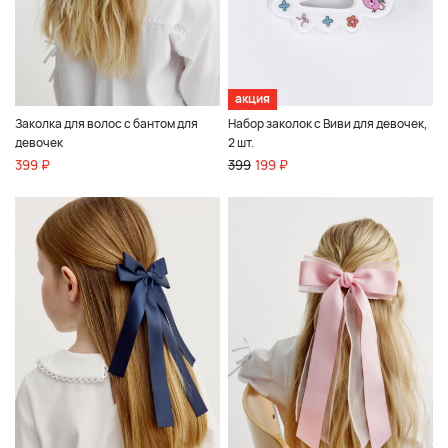
акция
Заколка для волос с бантом для
Набор заколок с Виви для девочек,
девочек
2 шт.
399 ₽
399
199 ₽