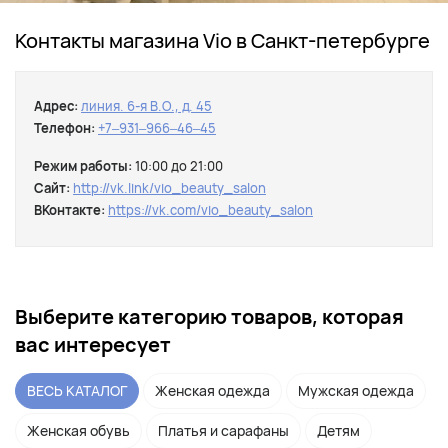
Контакты магазина Viо в Санкт-петербурге
Адрес:
линия. 6-я В.О., д. 45
Телефон:
+7‒931‒966‒46‒45
Режим работы:
10:00 до 21:00
Сайт:
http://vk.link/vio_beauty_salon
ВКонтакте:
https://vk.com/vio_beauty_salon
Выберите категорию товаров, которая
вас интересует
ВЕСЬ КАТАЛОГ
Женская одежда
Мужская одежда
Женская обувь
Платья и сарафаны
Детям