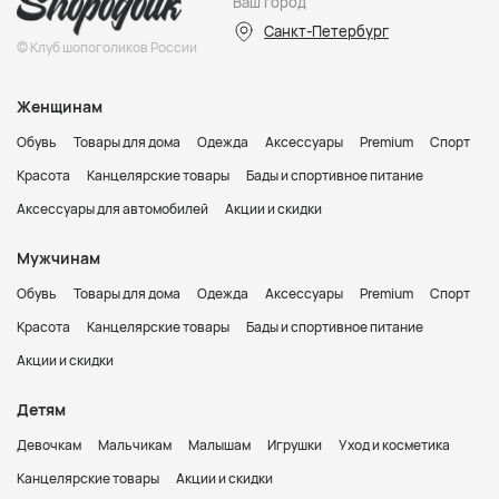
Ваш город
Санкт-Петербург
© Клуб шопоголиков России
Женщинам
Обувь
Товары для дома
Одежда
Аксессуары
Premium
Спорт
Красота
Канцелярские товары
Бады и спортивное питание
Аксессуары для автомобилей
Акции и скидки
Мужчинам
Обувь
Товары для дома
Одежда
Аксессуары
Premium
Спорт
Красота
Канцелярские товары
Бады и спортивное питание
Акции и скидки
Детям
Девочкам
Мальчикам
Малышам
Игрушки
Уход и косметика
Канцелярские товары
Акции и скидки