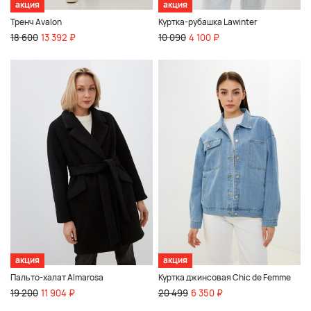
акция
акция
Тренч Avalon
Куртка-рубашка Lawinter
18 600
13 392 ₽
10 090
4 100 ₽
акция
акция
Пальто-халат Almarosa
Куртка джинсовая Chic de Femme
19 200
11 904 ₽
20 499
6 350 ₽