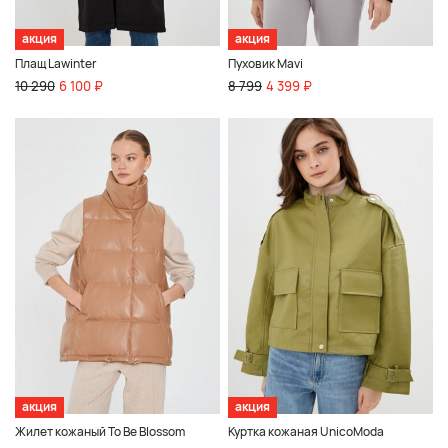
акция
акция
Плащ Lawinter
Пуховик Mavi
10 290
6 100 ₽
8 799
4 399 ₽
акция
акция
Жилет кожаный To Be Blossom
Куртка кожаная UnicoModa