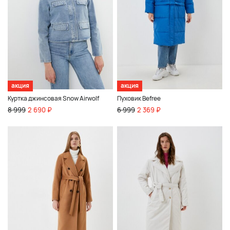
акция
акция
Куртка джинсовая Snow Airwolf
Пуховик Befree
8 999
2 690 ₽
6 999
2 369 ₽