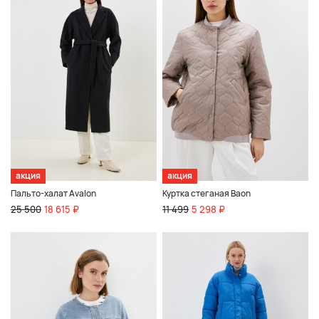
акция
акция
Пальто-халат Avalon
Куртка стеганая Baon
25 500
18 615 ₽
11 499
5 298 ₽