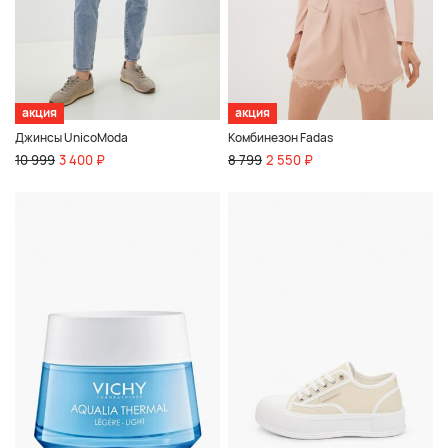
акция
акция
Джинсы UnicoModa
Комбинезон Fadas
10 999
3 400 ₽
8 799
2 550 ₽