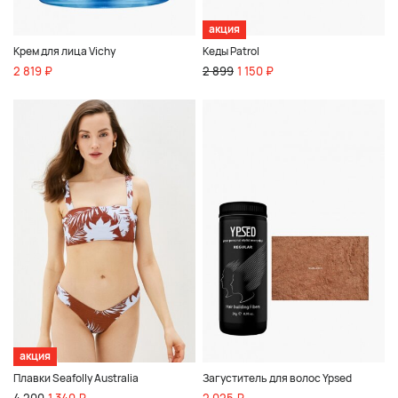
акция
Крем для лица Vichy
Кеды Patrol
2 819 ₽
2 899
1 150 ₽
акция
Плавки Seafolly Australia
Загуститель для волос Ypsed
4 200
1 340 ₽
2 025 ₽