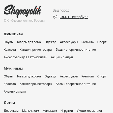
Ваш город
Санкт-Петербург
© Клуб шопоголиков России
Женщинам
Обувь
Товары для дома
Одежда
Аксессуары
Premium
Спорт
Красота
Канцелярские товары
Бады и спортивное питание
Аксессуары для автомобилей
Акции и скидки
Мужчинам
Обувь
Товары для дома
Одежда
Аксессуары
Premium
Спорт
Красота
Канцелярские товары
Бады и спортивное питание
Акции и скидки
Детям
Девочкам
Мальчикам
Малышам
Игрушки
Уход и косметика