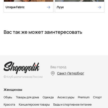
Unique Fabric
Луук
Вас так же может заинтересовать
Ваш город
Санкт-Петербург
© Клуб шопоголиков России
Женщинам
Обувь
Товары для дома
Одежда
Аксессуары
Premium
Спорт
Красота
Канцелярские товары
Бады и спортивное питание