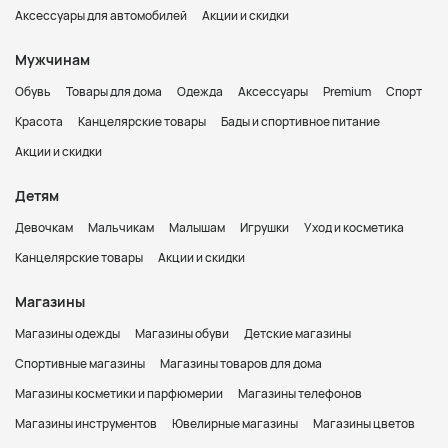
Аксессуары для автомобилей
Акции и скидки
Мужчинам
Обувь
Товары для дома
Одежда
Аксессуары
Premium
Спорт
Красота
Канцелярские товары
Бады и спортивное питание
Акции и скидки
Детям
Девочкам
Мальчикам
Малышам
Игрушки
Уход и косметика
Канцелярские товары
Акции и скидки
Магазины
Магазины одежды
Магазины обуви
Детские магазины
Спортивные магазины
Магазины товаров для дома
Магазины косметики и парфюмерии
Магазины телефонов
Магазины инструментов
Ювелирные магазины
Магазины цветов