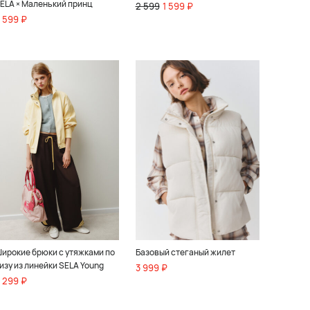
ELA × Маленький принц
2 599
1 599 ₽
 599 ₽
ирокие брюки с утяжками по
Базовый стеганый жилет
изу из линейки SELA Young
3 999 ₽
 299 ₽