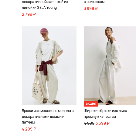
декоративной завязкой из
с ремешком
линейки SELA Young
3 999 ₽
2 799 ₽
акция
Брюки из смесового модала с
Широкие брюки изо льна
декоративными швами и
премиум качества
патчем
4 999
3 599 ₽
4 299 ₽