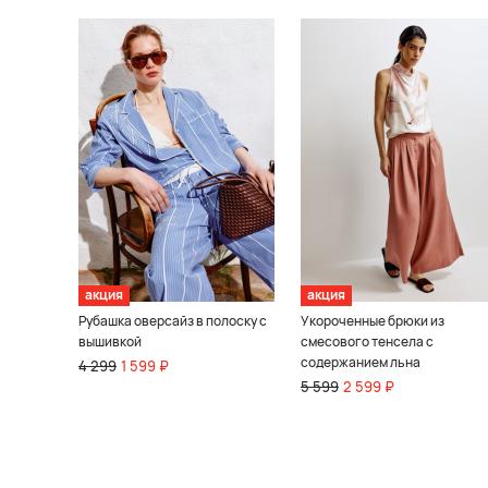
акция
акция
Рубашка оверсайз в полоску с
Укороченные брюки из
вышивкой
смесового тенсела с
содержанием льна
4 299
1 599 ₽
5 599
2 599 ₽