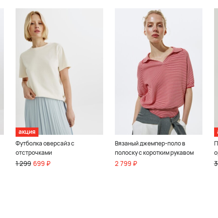
акция
Футболка оверсайз с
Вязаный джемпер-поло в
П
отстрочками
полоску с коротким рукавом
о
1 299
699 ₽
2 799 ₽
3