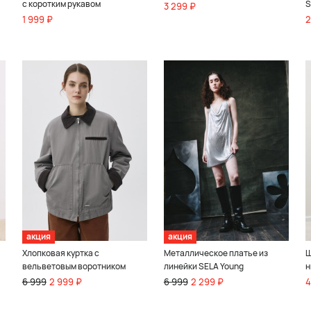
с коротким рукавом
S
3 299 ₽
1 999 ₽
2
акция
акция
Хлопковая куртка с
Металлическое платье из
Ш
вельветовым воротником
линейки SELA Young
н
6 999
2 999 ₽
6 999
2 299 ₽
4