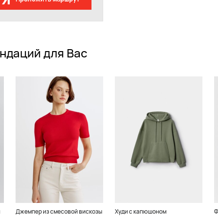
ндаций для Вас
и
Джемпер из смесовой вискозы
Худи с капюшоном
Ф