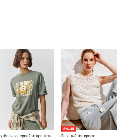
акция
утболка оверсайз с принтом
Вязаный топ кроше