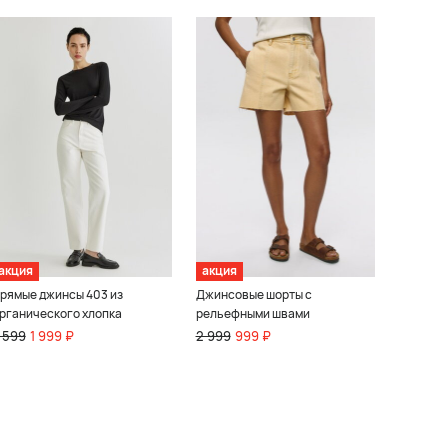
акция
акция
рямые джинсы 403 из
Джинсовые шорты с
рганического хлопка
рельефными швами
 599
1 999 ₽
2 999
999 ₽