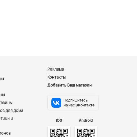
Реклама
Контакты
ды
Добавить Ваш магазин
и
ины
Подпишитесь
газины
на нас
ВКонтакте
ов для дома
тики и
iOS
Android
фонов