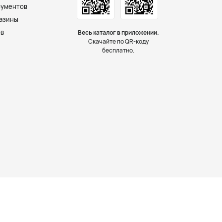
рументов
азины
ов
Весь каталог в приложении.
Скачайте по QR-коду
бесплатно.