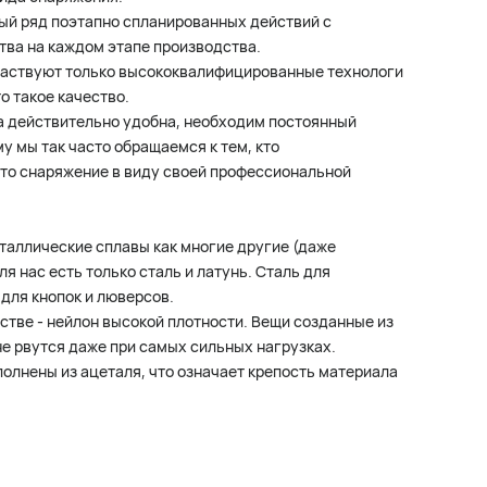
лый ряд поэтапно спланированных действий с
ва на каждом этапе производства.
частвуют только высококвалифицированные технологи
о такое качество.
а действительно удобна, необходим постоянный
у мы так часто обращаемся к тем, кто
то снаряжение в виду своей профессиональной
аллические сплавы как многие другие (даже
я нас есть только сталь и латунь. Сталь для
 для кнопок и люверсов.
стве - нейлон высокой плотности. Вещи созданные из
не рвутся даже при самых сильных нагрузках.
олнены из ацеталя, что означает крепость материала