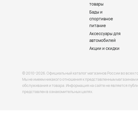
товары
Бады и
спортивное
питание
Аксессуары для
автомобилей
Акции и скидки
© 2010-2026. Официальный каталог магазинов России во всех г
Мы не имеем никакого отношения к представленным магазинам и 
обслуживания и товара. Информация на сайте не является публ
представлен в ознакомительных целях.