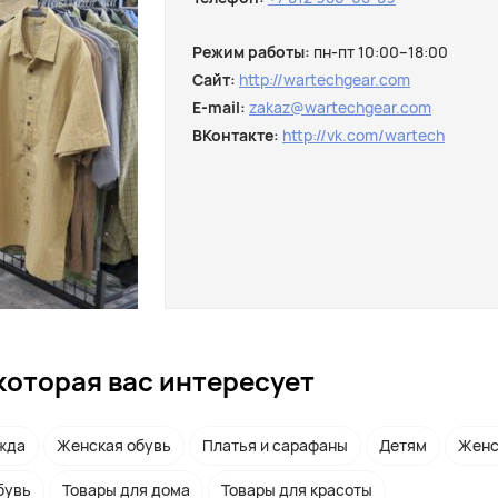
Режим работы:
пн-пт 10:00–18:00
Сайт:
http://wartechgear.com
E-mail:
zakaz@wartechgear.com
ВКонтакте:
http://vk.com/wartech
которая вас интересует
жда
Женская обувь
Платья и сарафаны
Детям
Женс
бувь
Товары для дома
Товары для красоты