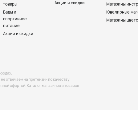
Акции и скидки
товары
Магазины инст
Бады и
Ювелирные маг
спортивное
Магазины цвет
питание
Акции и скидки
ородах.
не отвечаем на претензии по качеству
ичной офёртой. Каталог магазинов и товаров