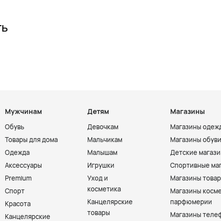
ть
Мужчинам
Детям
Магазины
Обувь
Девочкам
Магазины одеж
Товары для дома
Мальчикам
Магазины обув
Одежда
Малышам
Детские магаз
Аксессуары
Игрушки
Спортивные ма
Premium
Уход и
Магазины товар
косметика
Спорт
Магазины косме
Канцелярские
парфюмерии
Красота
товары
Магазины теле
Канцелярские