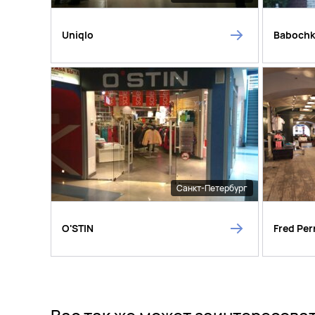
Uniqlo
Baboch
Санкт-Петербург
O'STIN
Fred Per