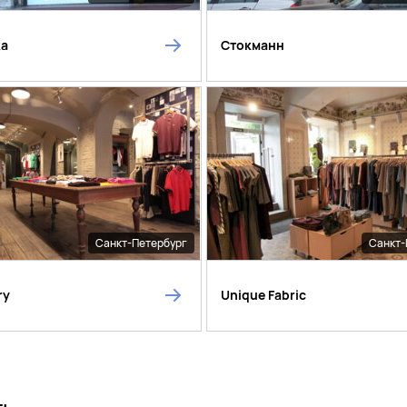
ka
Стокманн
Санкт-Петербург
Санкт-
ry
Unique Fabric