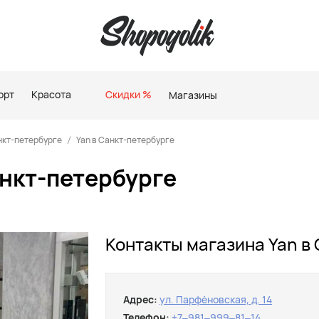
орт
Красота
Скидки %
Магазины
нкт-петербурге
Yan в Санкт-петербурге
анкт-петербурге
Контакты магазина Yan в
Адрес:
ул. Парфёновская, д. 14
Телефон:
+7‒981‒999‒81‒14