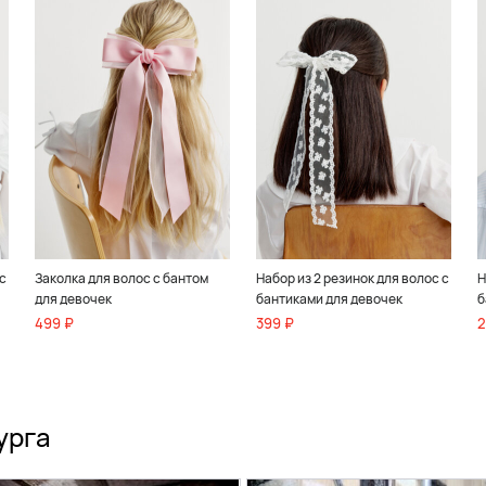
с
Заколка для волос с бантом
Набор из 2 резинок для волос с
Н
для девочек
бантиками для девочек
б
499 ₽
399 ₽
2
урга