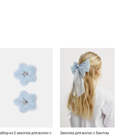
абор из 2 заколок для волос с
Заколка для волос с бантом