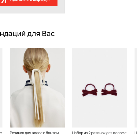
ндаций для Вас
с
Резинка для волос с бантом
Набор из 2 резинок для волос с
Н