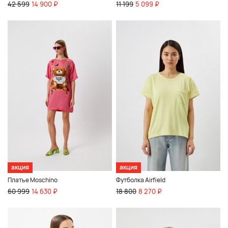
42 599
14 900 ₽
11 199
5 099 ₽
акция
акция
Платье Moschino
Футболка Airfield
60 999
14 630 ₽
18 800
8 270 ₽