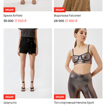
акция
акция
Брюки Airfield
Водолазка Falconeri
35 000
17 500 ₽
26 900
21 900 ₽
акция
акция
Шорты Iro
Топ спортивный Heroine Sport