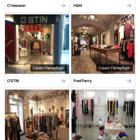
Стокманн
H&M
Санкт-Петербург
Санкт-Петербург
O'STIN
Fred Perry