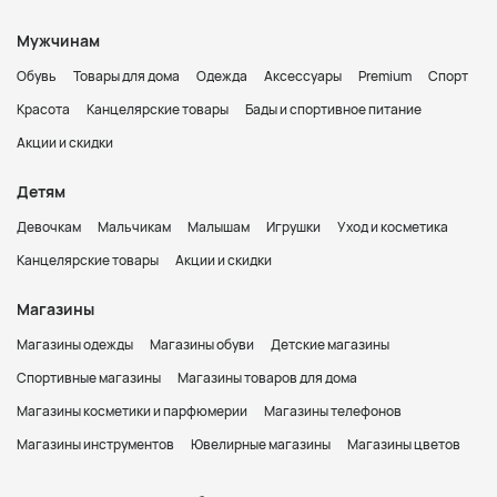
Мужчинам
Обувь
Товары для дома
Одежда
Аксессуары
Premium
Спорт
Красота
Канцелярские товары
Бады и спортивное питание
Акции и скидки
Детям
Девочкам
Мальчикам
Малышам
Игрушки
Уход и косметика
Канцелярские товары
Акции и скидки
Магазины
Магазины одежды
Магазины обуви
Детские магазины
Спортивные магазины
Магазины товаров для дома
Магазины косметики и парфюмерии
Магазины телефонов
Магазины инструментов
Ювелирные магазины
Магазины цветов