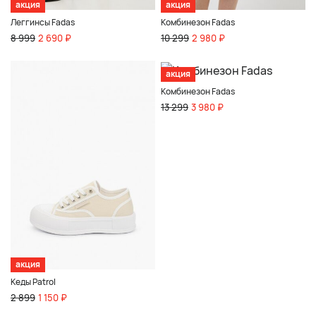
акция
акция
Леггинсы Fadas
Комбинезон Fadas
8 999
2 690 ₽
10 299
2 980 ₽
акция
Комбинезон Fadas
13 299
3 980 ₽
акция
Кеды Patrol
2 899
1 150 ₽