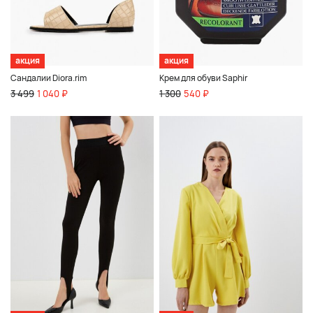
акция
акция
Сандалии Diora.rim
Крем для обуви Saphir
3 499
1 040 ₽
1 300
540 ₽