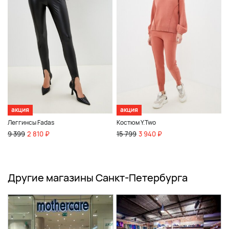
акция
акция
Леггинсы Fadas
Костюм Y.Two
9 399
2 810 ₽
15 799
3 940 ₽
Другие магазины Санкт-Петербурга