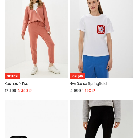
акция
акция
Костюм Y.Two
Футболка Springfield
17 399
4 340 ₽
2 999
1 190 ₽