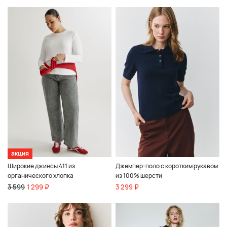
акция
Широкие джинсы 411 из
Джемпер-поло с коротким рукавом
органического хлопка
из 100% шерсти
3 599
1 299 ₽
3 299 ₽