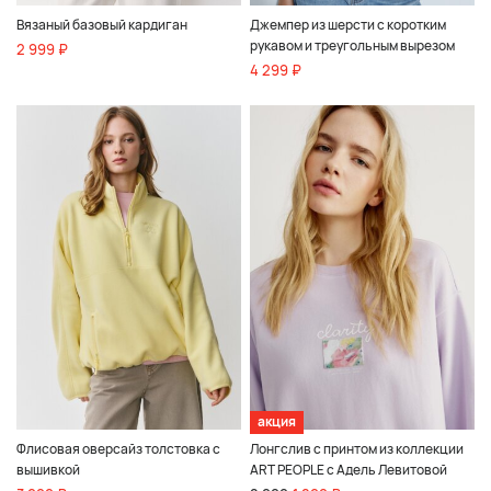
Вязаный базовый кардиган
Джемпер из шерсти с коротким
рукавом и треугольным вырезом
2 999 ₽
4 299 ₽
акция
Флисовая оверсайз толстовка с
Лонгслив с принтом из коллекции
вышивкой
ART PEOPLE с Адель Левитовой