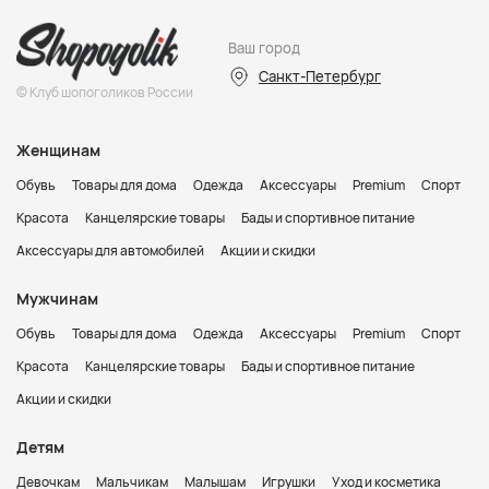
Ваш город
Санкт-Петербург
© Клуб шопоголиков России
Женщинам
Обувь
Товары для дома
Одежда
Аксессуары
Premium
Спорт
Красота
Канцелярские товары
Бады и спортивное питание
Аксессуары для автомобилей
Акции и скидки
Мужчинам
Обувь
Товары для дома
Одежда
Аксессуары
Premium
Спорт
Красота
Канцелярские товары
Бады и спортивное питание
Акции и скидки
Детям
Девочкам
Мальчикам
Малышам
Игрушки
Уход и косметика