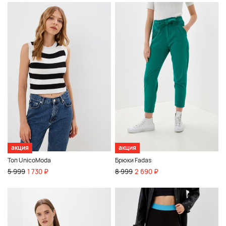
акция
акция
Топ UnicoModa
Брюки Fadas
5 999
1 730 ₽
8 999
2 690 ₽