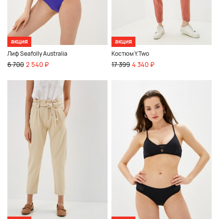
акция
акция
Лиф Seafolly Australia
Костюм Y.Two
6 700
2 540 ₽
17 399
4 340 ₽