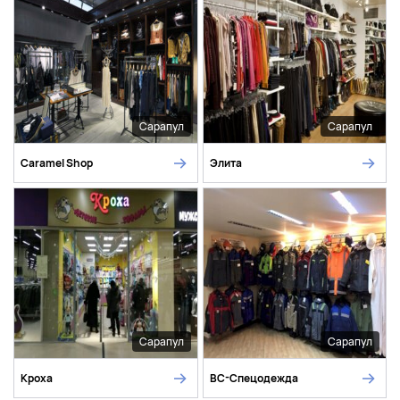
Сарапул
Сарапул
Caramel Shop
Элита
Сарапул
Сарапул
Кроха
ВС-Спецодежда