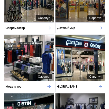
Сарапул
Сарапул
Спортмастер
Детский мир
Сарапул
Сарапул
Мода плюс
GLORIA JEANS