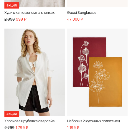
акция
Худи с капюшоном на кнопках
Gucci Sunglasses
2 999
999 ₽
47 000 ₽
акция
Хлопковая рубашка оверсайз
Набор из 2 кухонных полотенец
2 799
1 799 ₽
1 199 ₽