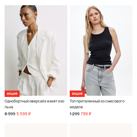
акция
акция
Однобортный оверсайз жакет изо
Топ приталенный из смесового
льна
модала
8 999
5 599 ₽
1 299
799 ₽