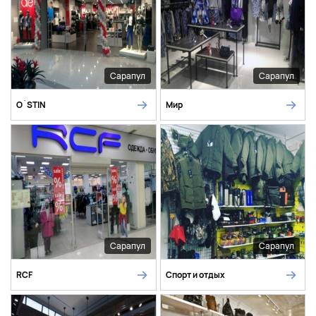
Сарапул
Сарапул
O`STIN
Мир
Сарапул
Сарапул
RCF
Спорт и отдых