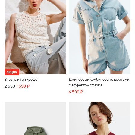
акция
Вязаный топ кроше
Джинсовый комбинезон с шортами
с эффектом стирки
2 599
1 599 ₽
4 599 ₽