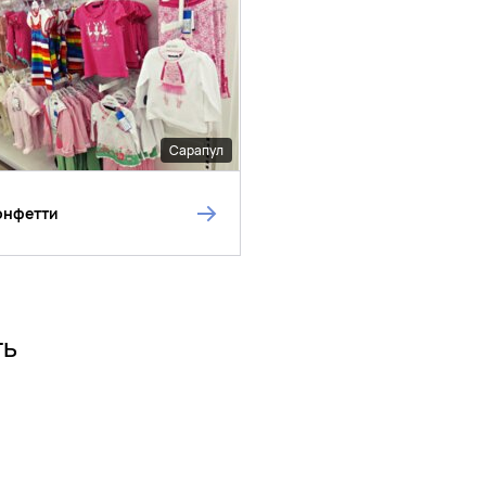
Сарапул
онфетти
ть