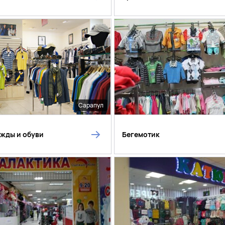
Сарапул
жды и обуви
Бегемотик