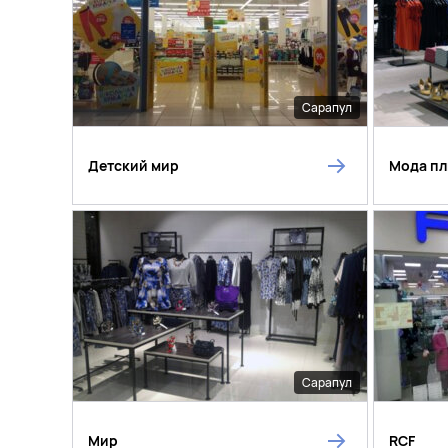
Сарапул
Детский мир
Мода п
Сарапул
Мир
RCF