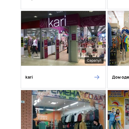
Сарапул
kari
Дом оде