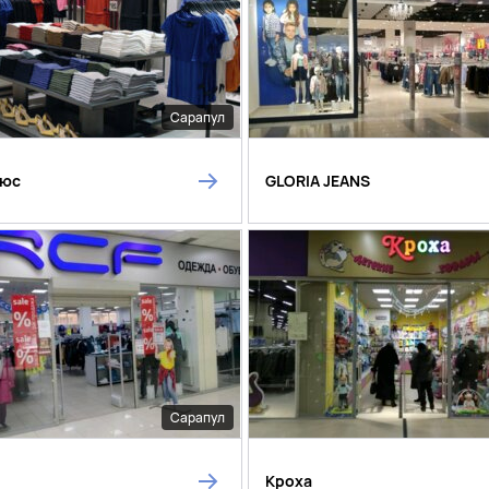
Сарапул
люс
GLORIA JEANS
Сарапул
Кроха