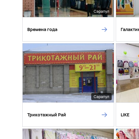
Сарапул
Времена года
Галакти
Сарапул
Трикотажный Рай
LIKE