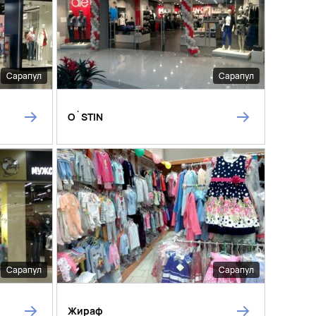
Сарапул
Сарапул
O`STIN
Сарапул
Сарапул
Жираф