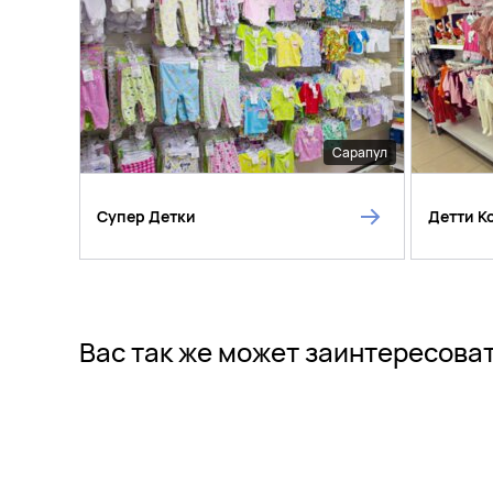
Сарапул
Супер Детки
Детти К
Вас так же может заинтересова