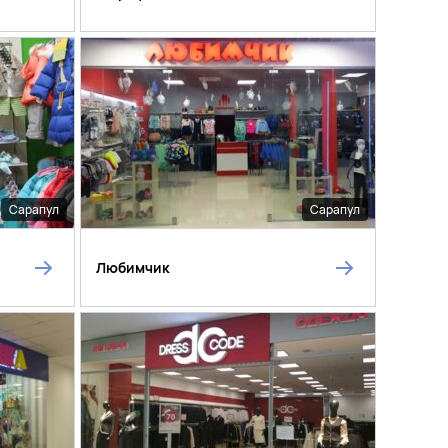
Сарапул
Сарапул
Любимчик