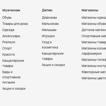
Мужчинам
Детям
Магазины
Обувь
Девочкам
Магазины одеж
Товары для дома
Мальчикам
Магазины обув
Одежда
Малышам
Детские магаз
Аксессуары
Игрушки
Спортивные ма
Premium
Уход и
Магазины товар
косметика
Спорт
Магазины косме
Канцелярские
парфюмерии
Красота
товары
Магазины теле
Канцелярские
Акции и скидки
товары
Магазины инст
Бады и
Ювелирные маг
спортивное
Магазины цвет
питание
Акции и скидки