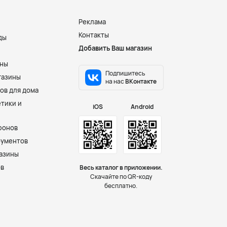
Реклама
Контакты
ды
Добавить Ваш магазин
и
ины
Подпишитесь
газины
на нас
ВКонтакте
ов для дома
тики и
iOS
Android
фонов
рументов
азины
ов
Весь каталог в приложении.
Скачайте по QR-коду
бесплатно.