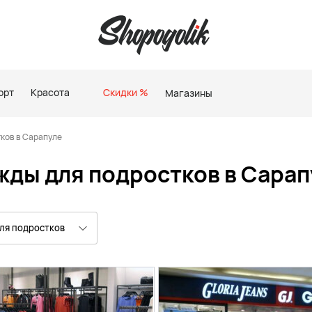
орт
Красота
Скидки %
Магазины
ков в Сарапуле
жды для подростков в Сарап
ля подростков