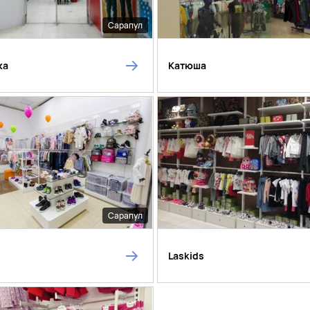
Сарапул
ка
Катюша
Сарапул
Laskids