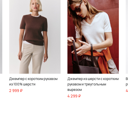
Джемпер с коротким рукавом
Джемпер из шерсти с коротким
В
из 100% шерсти
рукавом и треугольным
р
вырезом
2 999 ₽
4
4 299 ₽