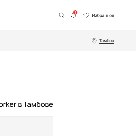
1
Избранное
Тамбов
rker в Тамбове