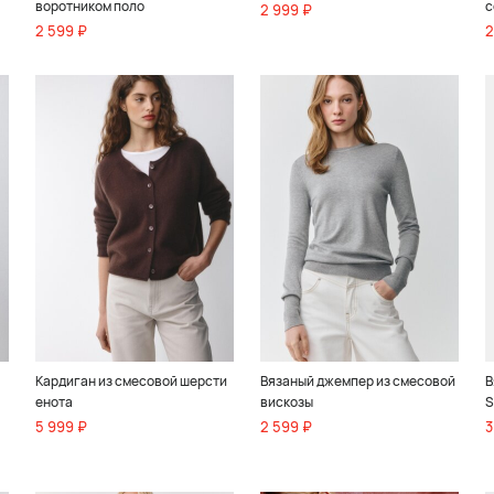
воротником поло
с
2 999 ₽
2 599 ₽
2
Кардиган из смесовой шерсти
Вязаный джемпер из смесовой
В
енота
вискозы
S
5 999 ₽
2 599 ₽
3