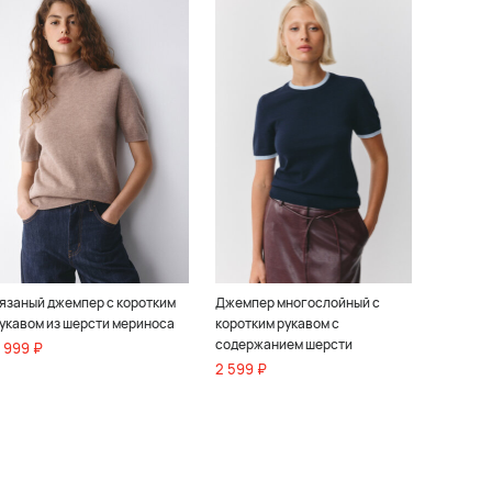
язаный джемпер с коротким
Джемпер многослойный с
укавом из шерсти мериноса
коротким рукавом с
содержанием шерсти
 999 ₽
2 599 ₽