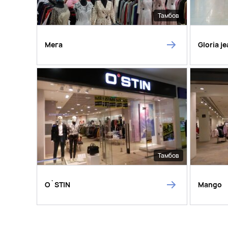
Тамбов
Мега
Gloria j
Тамбов
O`STIN
Mango