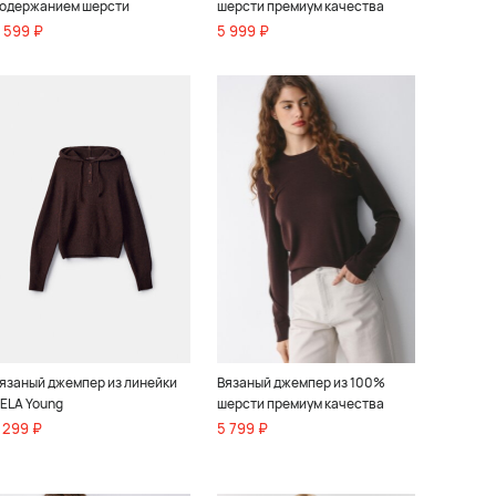
одержанием шерсти
шерсти премиум качества
 599 ₽
5 999 ₽
язаный джемпер из линейки
Вязаный джемпер из 100%
ELA Young
шерсти премиум качества
 299 ₽
5 799 ₽