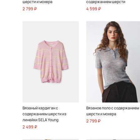
шерсти и мохера
содержанием шерсти
2 799 ₽
4 599 ₽
Вязаный кардиган с
Вязаное поло с содержанием
содержанием шерсти из
шерсти и мохера
линейки SELA Young
2 799 ₽
2 499 ₽