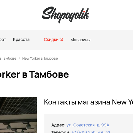
орт
Красота
Скидки %
Магазины
в Тамбове
New Yorker в Тамбове
rker в Тамбове
Контакты магазина New Yo
Адрес:
ул. Советская, д. 99А
Телефон:
+7 (475) 250‒49‒32