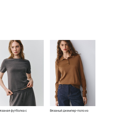
язаная футболка с
Вязаный джемпер-поло из