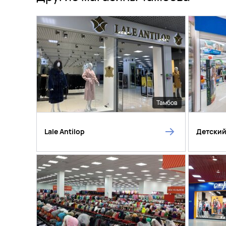
Тамбов
Lale Antilop
Детский