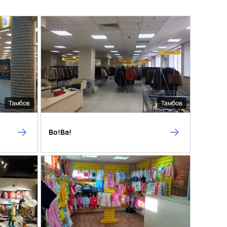
Тамбов
Тамбов
Во!Ва!