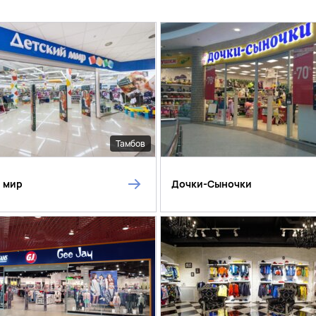
Тамбов
 мир
Дочки-Сыночки