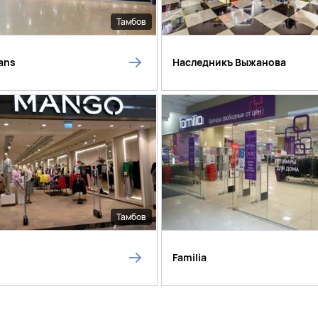
Тамбов
eans
Наследникъ Выжанова
Тамбов
Familia