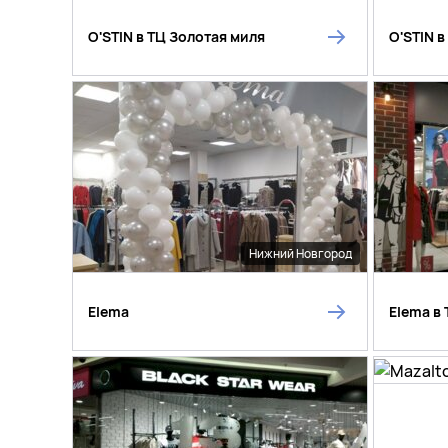
O'STIN в ТЦ Золотая миля
O'STIN 
Нижний Новгород
Elema
Elema в