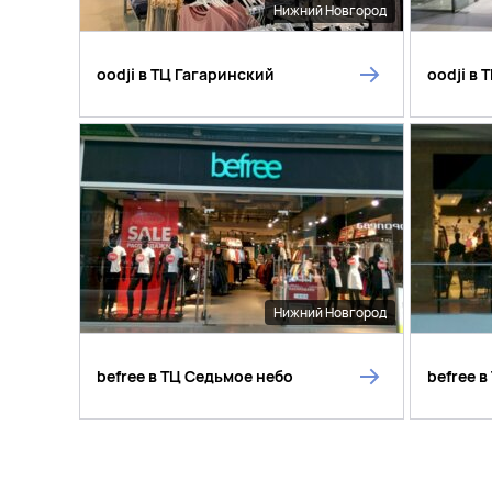
Нижний Новгород
oodji в ТЦ Гагаринский
oodji в 
Нижний Новгород
befree в ТЦ Седьмое небо
befree 