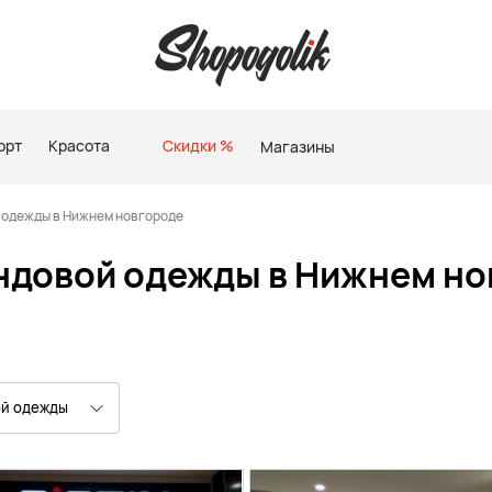
орт
Красота
Скидки %
Магазины
 одежды в Нижнем новгороде
ндовой одежды в Нижнем но
ой одежды