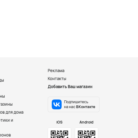
Реклама
Контакты
ды
Добавить Ваш магазин
и
ины
Подпишитесь
газины
на нас
ВКонтакте
ов для дома
тики и
iOS
Android
фонов