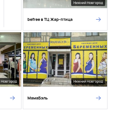
Нижний Новгород
befree в ТЦ Жар-птица
 Новгород
Нижний Новгород
МамаБэль