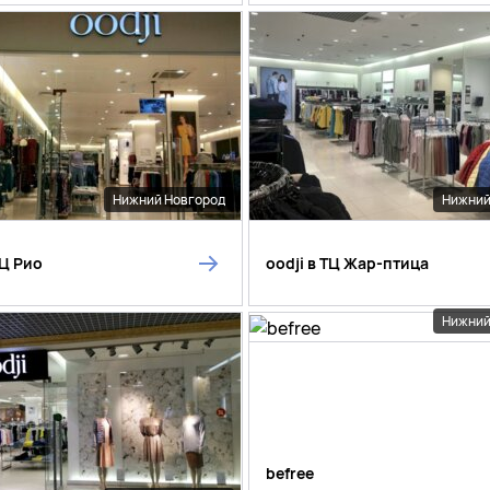
Нижний Новгород
Нижний
ТЦ Рио
oodji в ТЦ Жар-птица
Нижний
befree