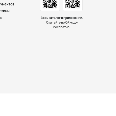
рументов
азины
ов
Весь каталог в приложении.
Скачайте по QR-коду
бесплатно.