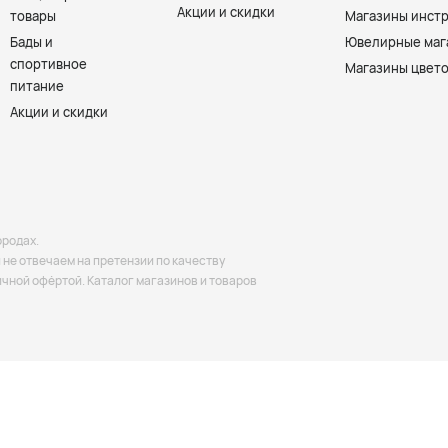
Акции и скидки
товары
Магазины инст
Бады и
Ювелирные маг
спортивное
Магазины цвет
питание
Акции и скидки
ородах.
не отвечаем на претензии по качеству
ичной офёртой. Каталог магазинов и товаров