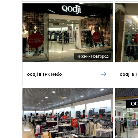
Нижний Новгород
oodji в ТРК Небо
oodji в 