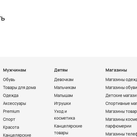
ть
Мужчинам
Детям
Магазины
Обувь
Девочкам
Магазины одеж
Товары для дома
Мальчикам
Магазины обув
Одежда
Малышам
Детские магаз
Аксессуары
Игрушки
Спортивные ма
Premium
Уход и
Магазины товар
косметика
Спорт
Магазины косме
Канцелярские
парфюмерии
Красота
товары
Магазины теле
Канцелярские