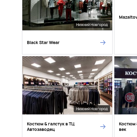
Mazalto
Нижний Новгород
Black Star Wear
Нижний Новгород
Костюм & галстук в ТЦ
Костюм 
Автозаводец
век