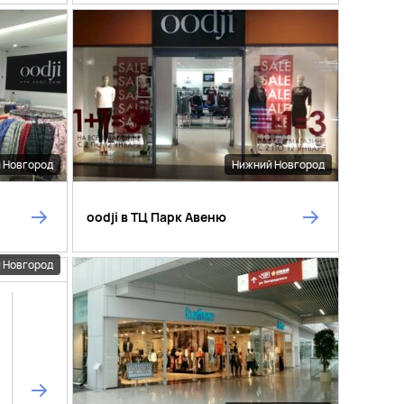
 Новгород
Нижний Новгород
oodji в ТЦ Парк Авеню
 Новгород