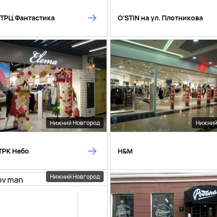
в ТРЦ Фантастика
O'STIN на ул. Плотникова
Нижний Новгород
Нижний
 ТРК Небо
H&M
Нижний Новгород