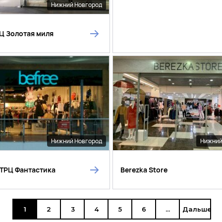
Нижний Новгород
ТЦ Золотая миля
Нижний Новгород
Нижний
в ТРЦ Фантастика
Berezka Store
1
2
3
4
5
6
...
Дальше