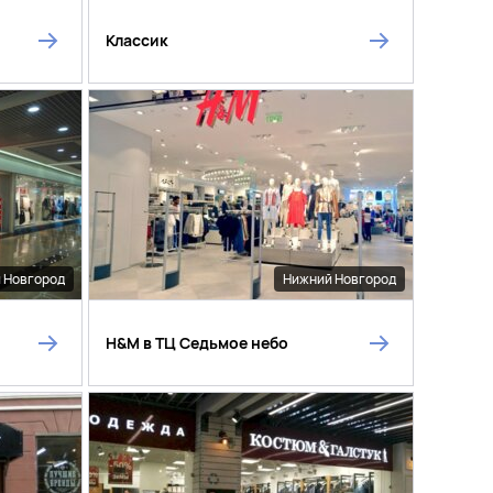
Классик
 Новгород
Нижний Новгород
H&M в ТЦ Седьмое небо