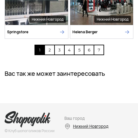
Нижний Новгород
Нижний Новгород
Springstore
Helena Berger
1
2
3
4
5
6
7
Вас так же может заинтересовать
Ваш город
Нижний Новгород
© Клуб шопоголиков России