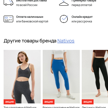
Бесплатная доставка
Примерка товара
по всей России
перед оплатой
Оплата наличными
Онлайн кредит
или банковской картой
или рассрочка
Другие товары бренда
Nativos
акция
акция
акция
Топ спортивный Nativos
Брюки спортивные Nativos
Леггинсы Nativos