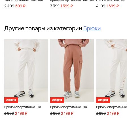
2 499
699 ₽
3 399
1 399 ₽
4 199
1 699 ₽
Другие товары из категории
Брюки
акция
акция
акция
Брюки спортивные Fila
Брюки спортивные Fila
Брюки спортивные 
3 999
2 199 ₽
3 999
2 199 ₽
3 999
2 199 ₽