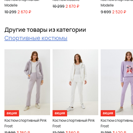
Modelle
Modelle
10 299
2 670 ₽
10 299
2 670 ₽
9 699
2 520 ₽
Другие товары из категории
Спортивные костюмы
акция
акция
акция
Костюм спортивный Pink
Костюм спортивный Pink
Костюм спортивны
Frost
Frost
Frost
11 599
3 360 ₽
12 299
3 560 ₽
11 799
3 420 ₽