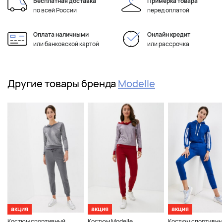
Бесплатная доставка
Примерка товара
по всей России
перед оплатой
Оплата наличными
Онлайн кредит
или банковской картой
или рассрочка
Другие товары бренда
Modelle
акция
акция
акция
Костюм спортивный
Костюм Modelle
Костюм спортивн