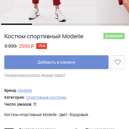
Костюм спортивный Modelle
в наличии
9 999
2590
₽
-75%
Добавить в корзину
Где еще можно купить данный товар?
Бренд:
Modelle
Категория:
Спортивные костюмы
Число заказов:
31
Костюм спортивный Modelle. Цвет: бордовый.