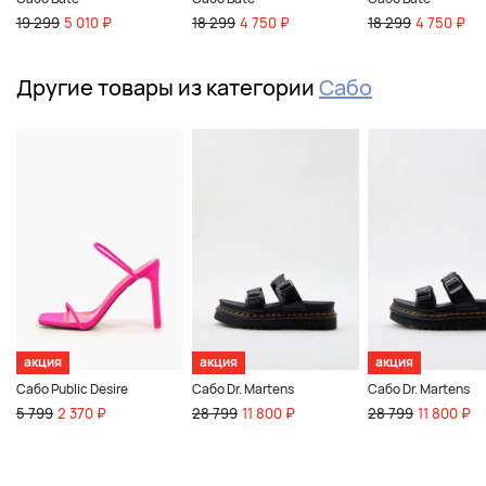
19 299
5 010 ₽
18 299
4 750 ₽
18 299
4 750 ₽
Другие товары из категории
Сабо
акция
акция
акция
Сабо Public Desire
Сабо Dr. Martens
Сабо Dr. Martens
5 799
2 370 ₽
28 799
11 800 ₽
28 799
11 800 ₽