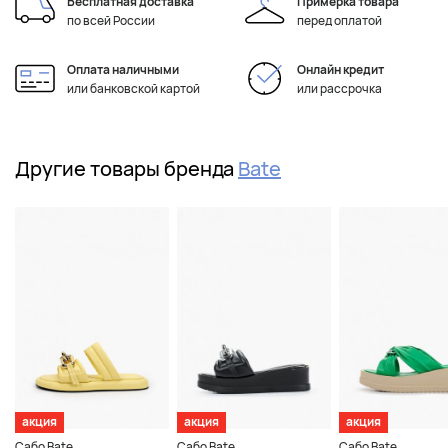
Бесплатная доставка
Примерка товара
по всей России
перед оплатой
Оплата наличными
Онлайн кредит
или банковской картой
или рассрочка
Другие товары бренда
Bate
акция
акция
акция
Сабо Bate
Сабо Bate
Сабо Bate