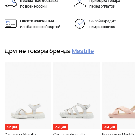
Бесплатная доставка
Примерка товара
по всей России
перед оплатой
Оплата наличными
Онлайн кредит
или банковской картой
или рассрочка
Другие товары бренда
Mastille
акция
акция
акция
Сандалии Mastille
Сандалии Mastille
Босоножки Mastill