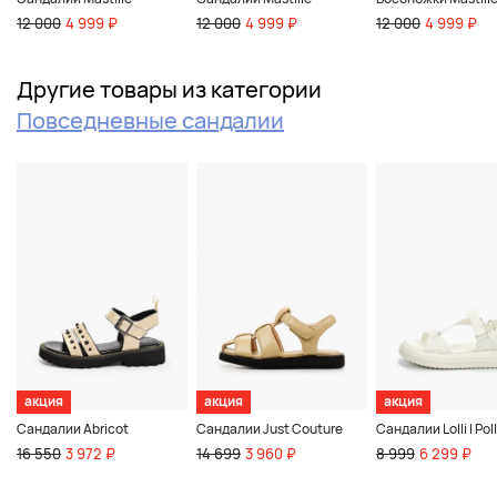
12 000
4 999 ₽
12 000
4 999 ₽
12 000
4 999 ₽
Другие товары из категории
Повседневные сандалии
акция
акция
акция
Сандалии Abricot
Сандалии Just Couture
Сандалии Lolli l Poll
16 550
3 972 ₽
14 699
3 960 ₽
8 999
6 299 ₽