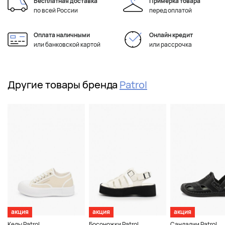
Бесплатная доставка
Примерка товара
по всей России
перед оплатой
Оплата наличными
Онлайн кредит
или банковской картой
или рассрочка
Другие товары бренда
Patrol
акция
акция
акция
Кеды Patrol
Босоножки Patrol
Сандалии Patrol