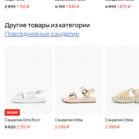
2 899
1 150 ₽
4 199
1 630 ₽
4 699
1 870 ₽
Другие товары из категории
Повседневные сандалии
акция
Сандалии Dino Ricci
Сандалии Obba
Сандалии Obba
6 620
2 310 ₽
2 099 ₽
2 999 ₽