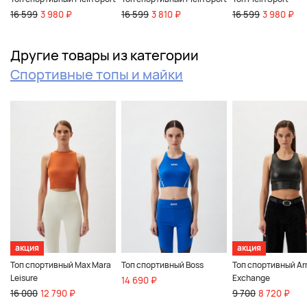
16 599
3 980 ₽
16 599
3 810 ₽
16 599
3 980 ₽
Другие товары из категории
Спортивные топы и майки
акция
акция
Топ спортивный Max Mara
Топ спортивный Boss
Топ спортивный Ar
Leisure
Exchange
14 690 ₽
16 000
12 790 ₽
9 700
8 720 ₽