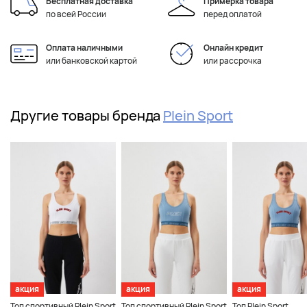
Бесплатная доставка
Примерка товара
по всей России
перед оплатой
Оплата наличными
Онлайн кредит
или банковской картой
или рассрочка
Другие товары бренда
Plein Sport
акция
акция
акция
Топ спортивный Plein Sport
Топ спортивный Plein Sport
Топ Plein Sport