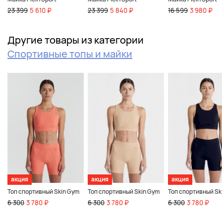
23 399
5 610 ₽
23 399
5 840 ₽
16 599
3 980 ₽
Другие товары из категории
Спортивные топы и майки
акция
акция
акция
Топ спортивный Skin Gym
Топ спортивный Skin Gym
Топ спортивный Sk
6 300
3 780 ₽
6 300
3 780 ₽
6 300
3 780 ₽