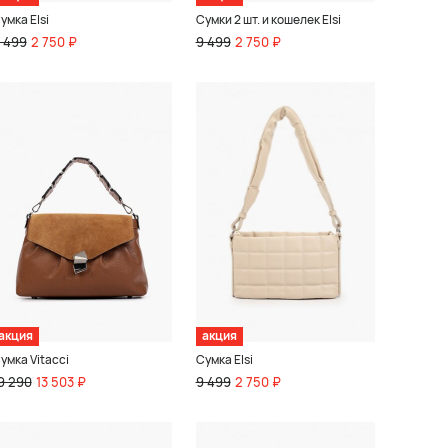
умка Elsi
Сумки 2 шт. и кошелек Elsi
 499
2 750 ₽
9 499
2 750 ₽
акция
акция
умка Vitacci
Сумка Elsi
9 290
13 503 ₽
9 499
2 750 ₽