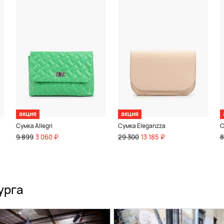
акция
акция
Сумка Allegri
Сумка Eleganzza
С
9 899
3 060 ₽
29 300
13 185 ₽
8
урга