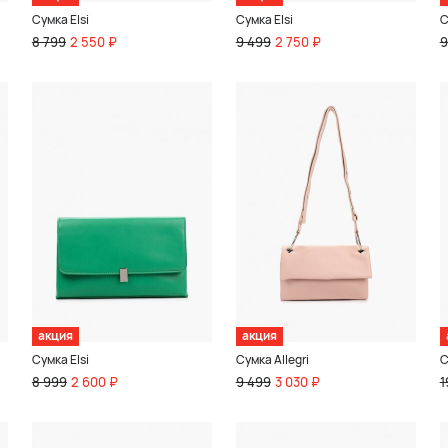
Сумка Elsi
Сумка Elsi
С
8 799
2 550 ₽
9 499
2 750 ₽
9
акция
акция
Сумка Elsi
Сумка Allegri
С
8 999
2 600 ₽
9 499
3 030 ₽
1