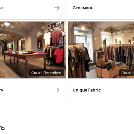
ka
Стокманн
Санкт-Петербург
Санкт-
ry
Unique Fabric
ть