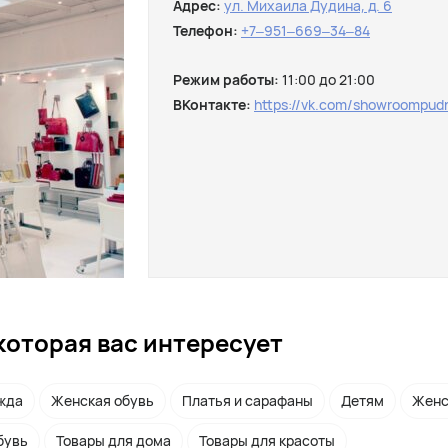
Адрес:
ул. Михаила Дудина, д. 6
Телефон:
+7‒951‒669‒34‒84
Режим работы:
11:00 до 21:00
ВКонтакте:
https://vk.com/showroompud
которая вас интересует
жда
Женская обувь
Платья и сарафаны
Детям
Женс
бувь
Товары для дома
Товары для красоты