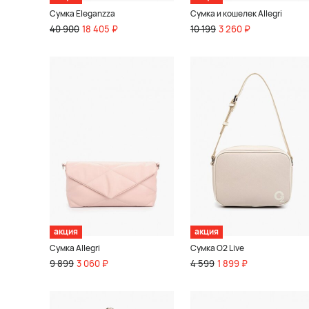
Сумка Eleganzza
Сумка и кошелек Allegri
40 900
18 405 ₽
10 199
3 260 ₽
акция
акция
Сумка Allegri
Сумка O2 Live
9 899
3 060 ₽
4 599
1 899 ₽