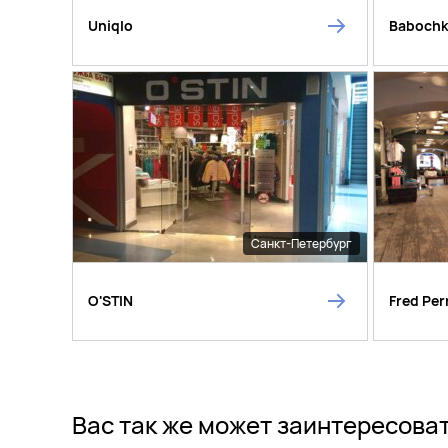
Uniqlo
Baboch
Санкт-Петербург
O'STIN
Fred Per
Вас так же может заинтересова