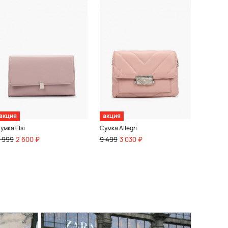
акция
акция
умка Elsi
Сумка Allegri
 999
2 600 ₽
9 499
3 030 ₽