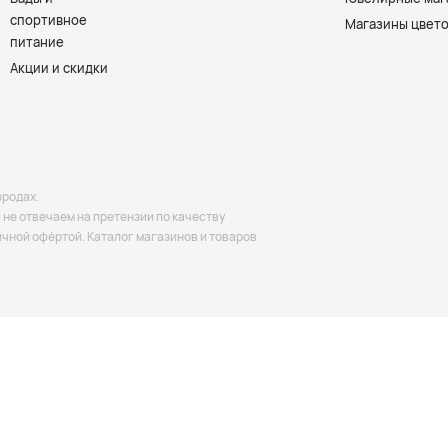
спортивное
Магазины цвет
питание
Акции и скидки
ородах.
не отвечаем на претензии по качеству
ичной офёртой. Каталог магазинов и товаров