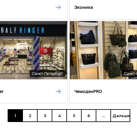
Эконика
Санкт-Петербург
Санкт-
er
ЧемоданPRO
1
2
3
4
5
6
...
Дальше