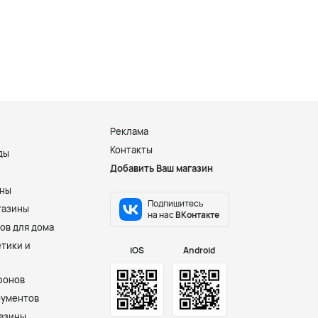
Реклама
Контакты
ды
Добавить Ваш магазин
и
ины
Подпишитесь
газины
на нас
ВКонтакте
ов для дома
тики и
iOS
Android
фонов
рументов
азины