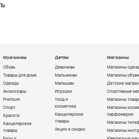
ть
Мужчинам
Детям
Магазины
Обувь
Девочкам
Магазины одеж
Товары для дома
Мальчикам
Магазины обув
Одежда
Малышам
Детские магаз
Аксессуары
Игрушки
Спортивные ма
Premium
Уход и
Магазины товар
косметика
Спорт
Магазины косме
Канцелярские
парфюмерии
Красота
товары
Магазины теле
Канцелярские
Акции и скидки
товары
Магазины инст
Бады и
Ювелирные маг