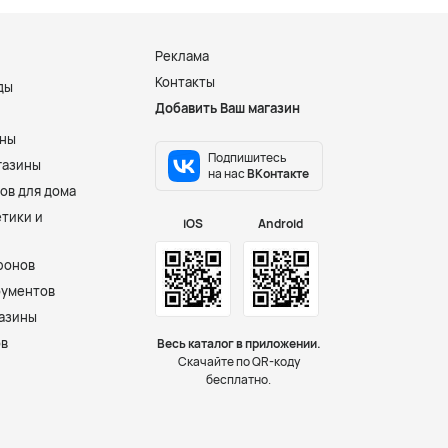
Реклама
Контакты
ды
Добавить Ваш магазин
и
ины
Подпишитесь
газины
на нас
ВКонтакте
ов для дома
тики и
iOS
Android
фонов
рументов
азины
ов
Весь каталог в приложении.
Скачайте по QR-коду
бесплатно.