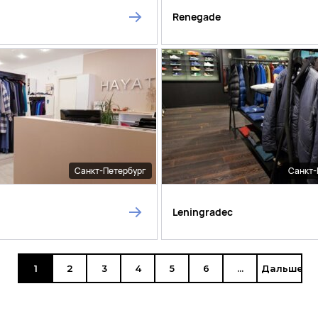
Renegade
Санкт-Петербург
Санкт-
Leningradec
1
2
3
4
5
6
...
Дальше