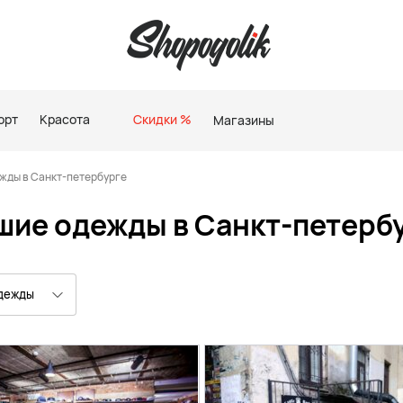
орт
Красота
Скидки %
Магазины
жды в Санкт-петербурге
шие одежды в Санкт-петербу
одежды