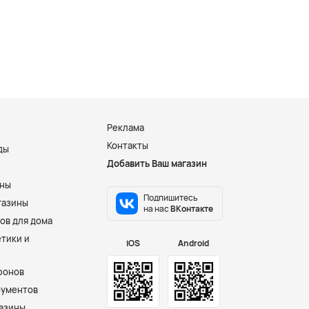
Реклама
Контакты
ды
Добавить Ваш магазин
и
ины
Подпишитесь
газины
на нас
ВКонтакте
ов для дома
тики и
iOS
Android
фонов
рументов
азины