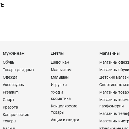
ть
Мужчинам
Детям
Магазины
Обувь
Девочкам
Магазины одеж
Товары для дома
Мальчикам
Магазины обув
Одежда
Малышам
Детские магаз
Аксессуары
Игрушки
Спортивные ма
Premium
Уход и
Магазины товар
косметика
Спорт
Магазины косме
Канцелярские
парфюмерии
Красота
товары
Магазины теле
Канцелярские
Акции и скидки
товары
Магазины инст
Бады и
Ювелирные маг