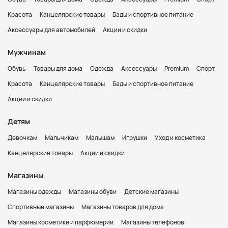
Красота
Канцелярские товары
Бады и спортивное питание
Аксессуары для автомобилей
Акции и скидки
Мужчинам
Обувь
Товары для дома
Одежда
Аксессуары
Premium
Спорт
Красота
Канцелярские товары
Бады и спортивное питание
Акции и скидки
Детям
Девочкам
Мальчикам
Малышам
Игрушки
Уход и косметика
Канцелярские товары
Акции и скидки
Магазины
Магазины одежды
Магазины обуви
Детские магазины
Спортивные магазины
Магазины товаров для дома
Магазины косметики и парфюмерии
Магазины телефонов