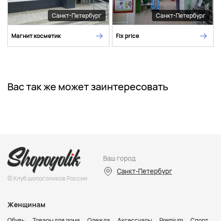
Санкт-Петербург
Санкт-Петербург
Магнит косметик
Fix price
Вас так же может заинтересовать
Ваш город
Санкт-Петербург
© Клуб шопоголиков России
Женщинам
Обувь
Товары для дома
Одежда
Аксессуары
Premium
Спорт