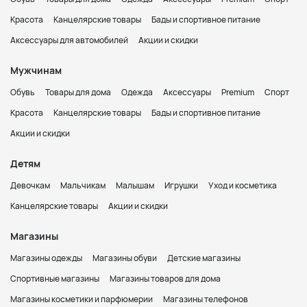
Красота
Канцелярские товары
Бады и спортивное питание
Аксессуары для автомобилей
Акции и скидки
Мужчинам
Обувь
Товары для дома
Одежда
Аксессуары
Premium
Спорт
Красота
Канцелярские товары
Бады и спортивное питание
Акции и скидки
Детям
Девочкам
Мальчикам
Малышам
Игрушки
Уход и косметика
Канцелярские товары
Акции и скидки
Магазины
Магазины одежды
Магазины обуви
Детские магазины
Спортивные магазины
Магазины товаров для дома
Магазины косметики и парфюмерии
Магазины телефонов