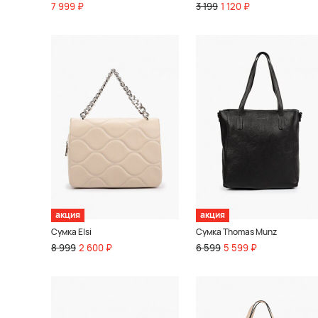
7 999 ₽
3 199
1 120 ₽
акция
акция
Сумка Elsi
Сумка Thomas Munz
8 999
2 600 ₽
6 599
5 599 ₽