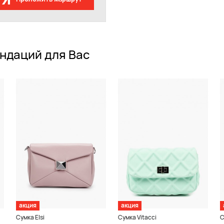
ндаций для Вас
акция
акция
Сумка Elsi
Сумка Vitacci
С