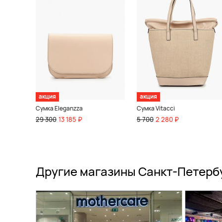
акция
акция
Сумка Eleganzza
Сумка Vitacci
29 300
13 185 ₽
5 700
2 280 ₽
Другие магазины Санкт-Петерб