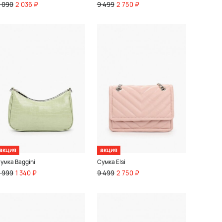
 090
2 036 ₽
9 499
2 750 ₽
акция
акция
умка Baggini
Сумка Elsi
 999
1 340 ₽
9 499
2 750 ₽