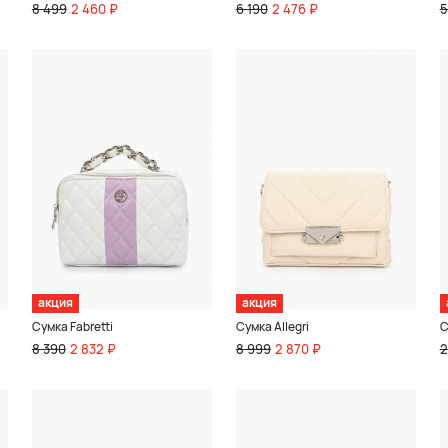
8 499
2 460 ₽
6 190
2 476 ₽
5
акция
акция
Сумка Fabretti
Сумка Allegri
С
8 390
2 832 ₽
8 999
2 870 ₽
2