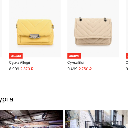
акция
акция
Сумка Allegri
Сумка Elsi
С
8 999
2 870 ₽
9 499
2 750 ₽
9
урга