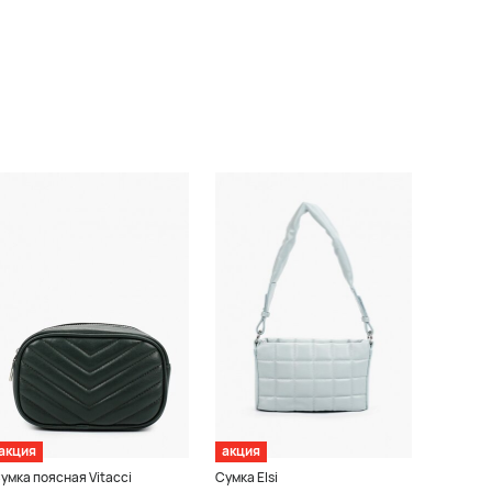
акция
акция
умка поясная Vitacci
Сумка Elsi