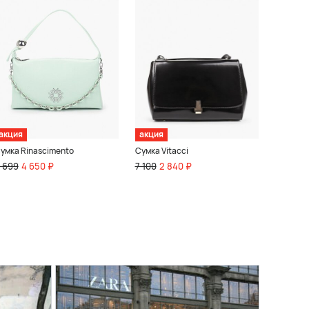
акция
акция
умка Rinascimento
Сумка Vitacci
 699
4 650 ₽
7 100
2 840 ₽