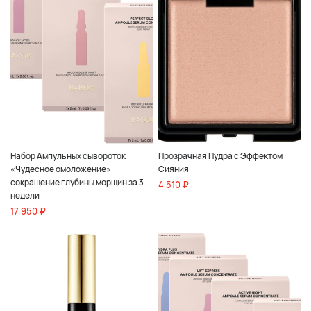
Набор Ампульных сывороток
Прозрачная Пудра с Эффектом
«Чудесное омоложение»:
Сияния
сокращение глубины морщин за 3
4 510 ₽
недели
17 950 ₽