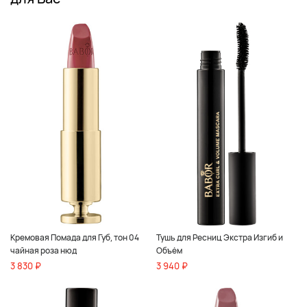
Кремовая Помада для Губ, тон 04
Тушь для Ресниц Экстра Изгиб и
чайная роза нюд
Объём
3 830 ₽
3 940 ₽