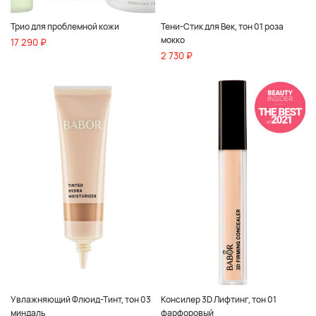
Трио для проблемной кожи
Тени-Стик для Век, тон 01 роза
мокко
17 290 ₽
2 730 ₽
Увлажняющий Флюид-Тинт, тон 03
Консилер 3D Лифтинг, тон 01
миндаль
фарфоровый